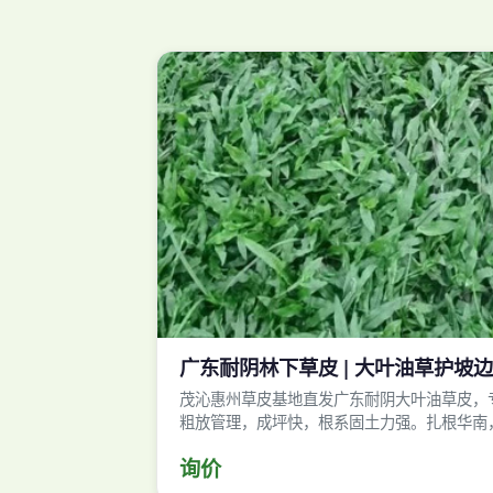
广东耐阴林下草皮 | 大叶油草护坡边坡绿
茂沁惠州草皮基地直发广东耐阴大叶油草皮，
粗放管理，成坪快，根系固土力强。扎根华南
询价