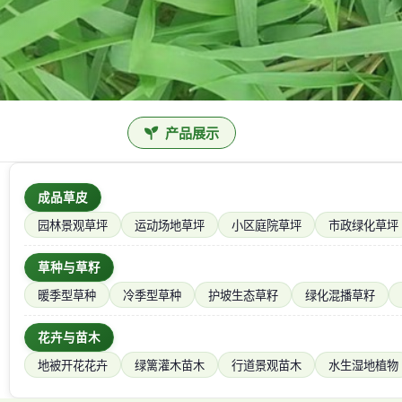
产品展示
成品草皮
园林景观草坪
运动场地草坪
小区庭院草坪
市政绿化草坪
草种与草籽
暖季型草种
冷季型草种
护坡生态草籽
绿化混播草籽
花卉与苗木
地被开花花卉
绿篱灌木苗木
行道景观苗木
水生湿地植物