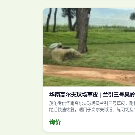
华南高尔夫球场草皮 | 兰引三号果岭级
茂沁专供华南高尔夫球场级兰引三号草皮，耐
踏后快速恢复，适用于高尔夫球道、练习场及
询价