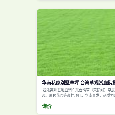
华南私家别墅草坪 台湾草观赏庭院
茂沁惠州基地直销广东台湾草（天鹅绒）草皮
观、屋顶花园等高档项目。华南直发，品质力
询价