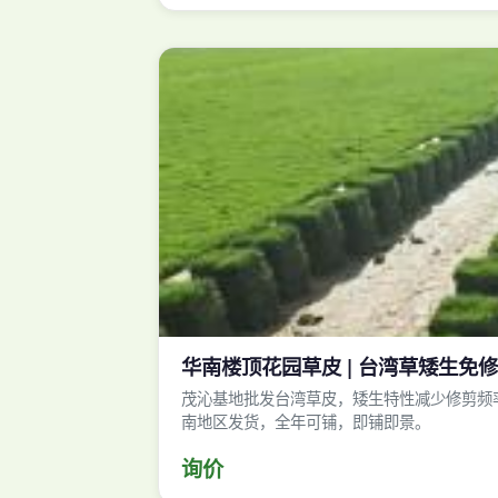
华南楼顶花园草皮 | 台湾草矮生免修剪观
茂沁基地批发台湾草皮，矮生特性减少修剪频
南地区发货，全年可铺，即铺即景。
询价