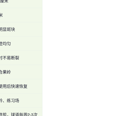
5厘米
厘米
明显斑块
迹均匀
时不易断裂
合果岭
使用后快速恢复
岭、练习场
修剪，球道每周2-3次