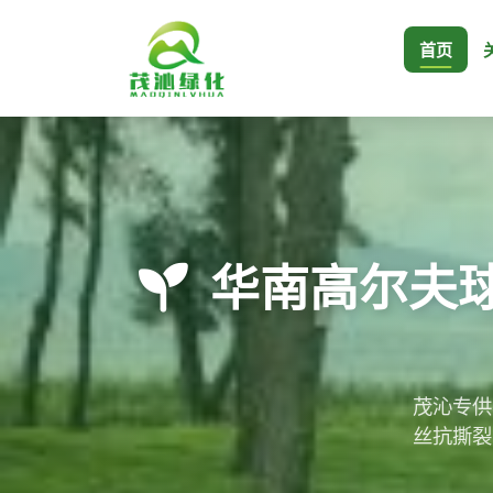
首页
华南高尔夫球
茂沁专供
丝抗撕裂