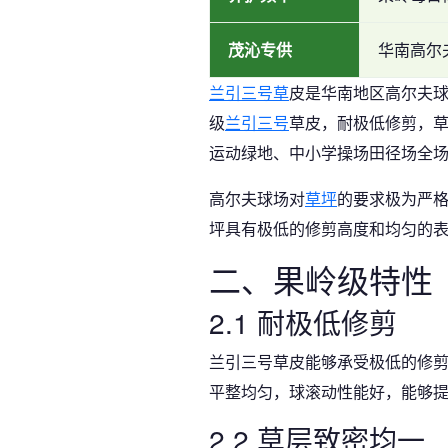
茂沁专供
华南高尔
兰引三号草
皮是华南地区高尔夫
级
兰引三号
草皮，耐极低修剪，
运动绿地、中小学操场田径场全
高尔夫球场对
草坪
的要求极为严
坪具有极低的修剪高度和均匀的
二、果岭级特性
2.1 耐极低修剪
兰引三号草皮能够承受极低的修剪
平整均匀，球滚动性能好，能够
2.2 草层致密均一