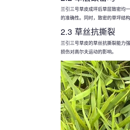
兰引三号草皮成坪后草层致密均
的准确性。同时，致密的草坪结
2.3 草丝抗撕裂
兰引三号草皮的草丝抗撕裂能力
损伤对高尔夫运动的影响。