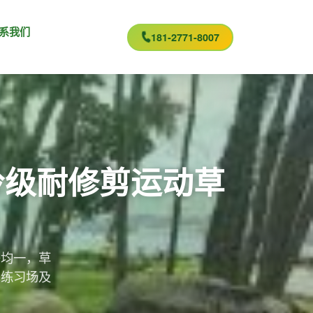
系我们
181-2771-8007
岭级耐修剪运动草
密均一，草
、练习场及