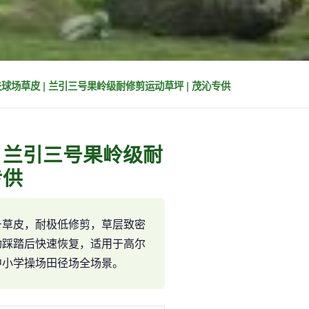
球场草皮 | 兰引三号果岭级耐修剪运动草坪 | 茂沁专供
| 兰引三号果岭级耐
专供
号草皮，耐极低修剪，草层致密
动踩踏后快速恢复，适用于高尔
中小学操场田径场全场景。