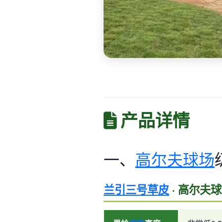
产品详情
一、
高尔夫球场
兰引三号草皮
· 高尔夫