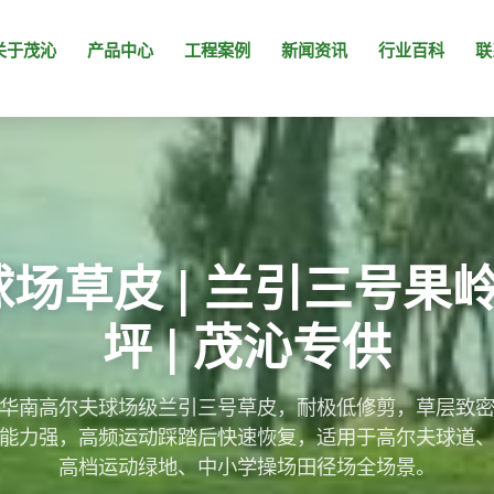
页面未找到
关于茂沁
产品中心
工程案例
新闻资讯
行业百科
联
场草皮 | 兰引三号果
坪 | 茂沁专供
华南高尔夫球场级兰引三号草皮，耐极低修剪，草层致
能力强，高频运动踩踏后快速恢复，适用于高尔夫球道
高档运动绿地、中小学操场田径场全场景。