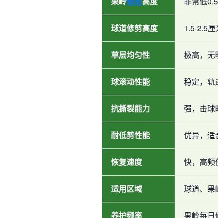
果岭
修剪
高度
非常低0.
球道修剪高度
1.5-2.5
草层均匀性
极高，无
球滚动性能
稳定，轨
抗撕裂能力
强，击球
耐低剪性能
优异，适
恢复速度
快，高频
适用区域
球道、果
养护频率
果岭每日