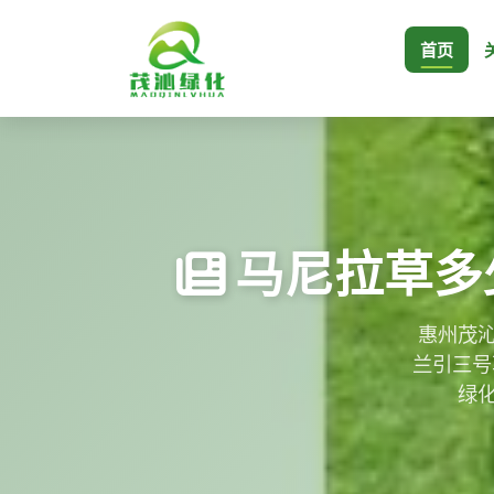
首页
马尼拉草多
惠州茂沁
兰引三号
绿