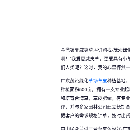
金鼎镇夏威夷草坪订购找-茂沁绿
啊！”我爱夏威夷草，更爱具有小
们人类呢？这时，我的心里怦然
广东茂沁绿化
草场草皮
种植基地
种植面积500亩，拥有一支专业
和培育台湾草，草皮肥绿，有专
评，并与多家园林公司建立长期
据客户的需求规格铲草，按时出
中山民众兰引三号草皮色泽好-广