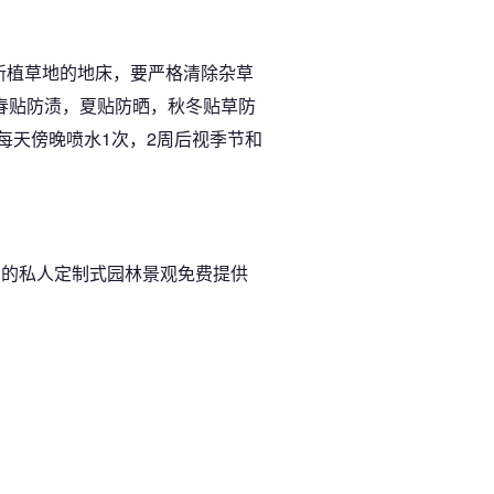
。
新植草地的地床，要严格清除杂草
春贴防渍，夏贴防晒，秋冬贴草防
每天傍晚喷水1次，2周后视季节和
您的私人定制式园林景观免费提供