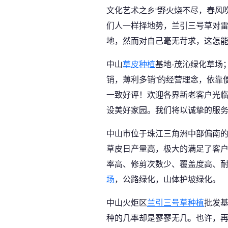
文化艺术之乡“野火烧不尽，春风
们人一样择地势，兰引三号草对
地，然而对自己毫无苛求，这怎
中山
草皮种植
基地-茂沁绿化草场
销，薄利多销”的经营理念，依靠
一致好评！欢迎各界新老客户光
设美好家园。我们将以诚挚的服
中山市位于珠江三角洲中部偏南的
草皮日产量高，极大的满足了客
率高、修剪次数少、覆盖度高、
场
，公路绿化，山体护坡绿化。
中山火炬区
兰引三号草种植
批发
种的几率却是寥寥无几。也许，