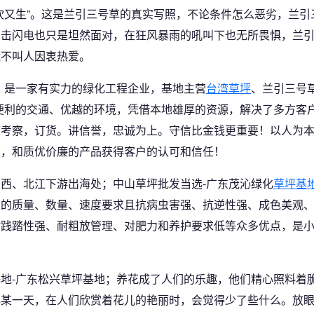
吹又生”。这是兰引三号草的真实写照，不论条件怎么恶劣，兰
雷击闪电也只是坦然面对，在狂风暴雨的吼叫下也无所畏惧，兰
能不叫人因衷热爱。
；是一家有实力的绿化工程企业，基地主营
台湾草坪
、兰引三号
便利的交通、优越的环境，凭借本地雄厚的资源，解决了多方客
临考察，订货。讲信誉，忠诚为上。守信比金钱更重要！以人为
务，和质优价廉的产品获得客户的认可和信任！
西、北江下游出海处；中山草坪批发当选-广东茂沁绿化
草坪基
户的质量、数量、速度要求且抗病虫害强、抗逆性强、成色美观
耐践踏性强、耐粗放管理、对肥力和养护要求低等众多优点，是
基地-广东松兴草坪基地；养花成了人们的乐趣，他们精心照料着
再某一天，在人们欣赏着花儿的艳丽时，会觉得少了些什么。放