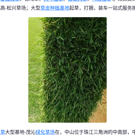
高-松兴草场；大型
草皮种植基地
起草，打捆，装车一站式服务
三草
大型基地-茂沁
绿化草场
在，中山位于珠江三角洲的中南部，