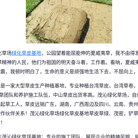
化草场
绿化草皮基地
，公园望着能屈能伸的夏威夷草，我不由得发
草精神的人民，他们为祖国的明天奋斗着，工作着。看呐，夏威
一震，我顿时明白了，生命的意义是顽强地生活下去，不屈向上
，是一家大型草皮生产种植基地，专业种植台湾草皮，台湾草卷
起草团队和养护施工队伍，中山草皮出货率高。茂沁绿化草场，自
业起草工人，草皮远销广东，湖南，广西周边及四川、云南、贵
合作伙伴关系！茂沁绿化草场绿化草皮基地草皮草绿、茂密，铲
货！
东茂沁绿化草坪基地；专业的施工团队，展现企业的精神风貌，