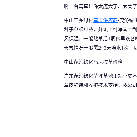
啊！台湾草！你太庞大了、太美
中山三乡绿化
草皮供应商
-茂沁
种子草根草茎，并填上纯净客土刮
风保湿。一般贴草后1周内早晚各
天气情况一般需2~3天喷水1次，
中山茂沁绿化马尼拉草价格
广东茂沁绿化草坪基地正规草皮
草皮铺装和养护技术支持。我公