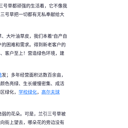
引三号草都顽强的生活着，它不像我
引三号草把一切都有无私奉献给大
草、大叶油草皮，我们本着“自产自
户的困难和需求。得到新老客户的
本、客户至上！营造绿色环境，建
地
发；多年经营面积达数百余亩，
、颜色亮绿、生长缓慢密集、成活
小区绿化，
学校绿化
，
高尔夫球
脆弱的花朵。可是，兰引三号草被
眼向街上望去，哪朵花的旁边没有