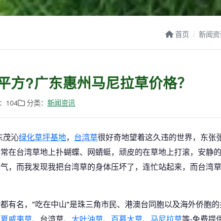
首页
新闻资
平方?广东惠州马尼拉草价格？
：104
分类：
新闻资讯
东茂沁
绿化草坪基地
，
台湾草
很好奇地望着这久违的世界，东张
常常在台湾草地上扑蝴蝶、网蜻蜓，顽皮的在草地上打滚，安静
生气，而我发现我把台湾草的身体压坏了，连忙站起来，而台湾
都有名，"吃在中山"是珠三角市民、港澳台同胞以及海外侨胞的
、
夏威夷草
、台湾草、
大叶油草
、
百慕大草
、
马尼拉草
等-免费提