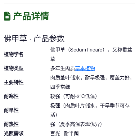
产品详情
佛甲草 · 产品参数
佛甲草（Sedum lineare），又称垂盆
植物学名
草
植物类型
多年生肉质
草本植物
肉质茎叶储水，耐旱极强，覆盖力好，
主要特性
四季常绿
耐寒性
较强（可耐-2°C低温）
极强（肉质叶片储水，干旱季节可存
耐旱性
活）
耐热性
强（夏季高温表现优异）
光照需求
喜光 · 耐半荫