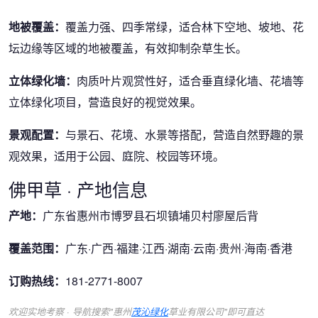
地被覆盖：
覆盖力强、四季常绿，适合林下空地、坡地、花
坛边缘等区域的地被覆盖，有效抑制杂草生长。
立体绿化墙：
肉质叶片观赏性好，适合垂直绿化墙、花墙等
立体绿化项目，营造良好的视觉效果。
景观配置：
与景石、花境、水景等搭配，营造自然野趣的景
观效果，适用于公园、庭院、校园等环境。
佛甲草 · 产地信息
产地：
广东省惠州市博罗县石坝镇埔贝村廖屋后背
覆盖范围：
广东·广西·福建·江西·湖南·云南·贵州·海南·香港
订购热线：
181-2771-8007
欢迎实地考察 · 导航搜索"惠州
茂沁绿化
草业有限公司"即可直达