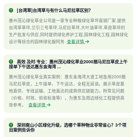
[台湾草]台湾草与有什么马尼拉草区别？
惠州茂沁绿化草业公司是一家专业种植绿化草坪直销厂家,提供
台湾草草坪,兰引三号草坪,马尼拉草坪,大叶油草坪,草皮草坪的
生产批发与供应,同时提供绿化养护工程,园林绿化工程,园林绿化
设计等综合的园林绿化服阿务
查看详情
高效·及时·专业：惠州茂沁绿化草业2000捆马尼拉草皮上午
接单下午送达惠东金海湾 ...
惠州茂沁绿化草业真实案例：惠东金海湾大道工地急用2000捆
马尼拉草皮，上午接单、下午运达，全程无延误。展示草皮基
地直供、专线运输、工地直达的成熟供应链能力。附常见问题
（价格、时效、验收标准等），为惠东及周边绿化工程提供高
效参考。
查看详情
深圳南山小区绿化升级，选哪个草种物业非常省心？3个项
目案例告诉你