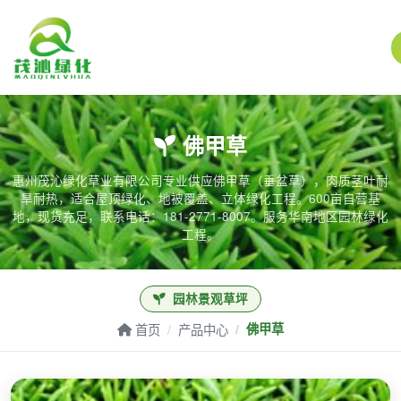
页面未找到
佛甲草
惠州茂沁绿化草业有限公司专业供应佛甲草（垂盆草），肉质茎叶耐
旱耐热，适合屋顶绿化、地被覆盖、立体绿化工程。600亩自营基
地，现货充足，联系电话：181-2771-8007。服务华南地区园林绿化
工程。
园林景观草坪
首页
产品中心
佛甲草