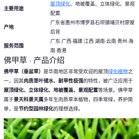
屋顶绿化
、地被覆盖、立体绿化、景观
主要用途
配置
广东省惠州市博罗县石坝镇埔贝村廖屋
产地
后背
广东·广西·福建·江西·湖南·云南·贵州·海
服务范围
南·香港
佛甲草 · 产品介绍
佛甲草（垂盆草）
是华南地区非常受欢迎的屋顶
绿化植物
之
一，因其
肉质茎叶储水、耐旱性极强
的特性，被广泛应用于
屋顶绿化、立体绿化、地被覆盖、景观配置
等场景。佛甲草
属于
景天科景天属
多年生肉质草本植物，四季常绿，养护简
单，是
节约型园林绿化
的理想选择。