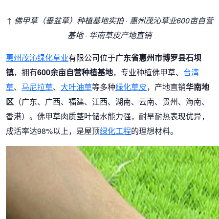
↑ 佛甲草（垂盆草）种植基地实拍 · 惠州茂沁草业600亩自营
基地 · 华南草皮产地直销
惠州茂沁绿化草业
有限公司位于
广东省惠州市博罗县石坝
镇
，拥有
600余亩自营种植基地
，专业种植佛甲草、
台湾
草
、
马尼拉草
、
大叶油草
等多种
绿化草皮
，产地直销
华南地
区
（广东、广西、福建、江西、湖南、云南、贵州、海南、
香港）。佛甲草肉质茎叶储水能力强，耐旱耐热表现优异，
成活率达98%以上，是屋顶
绿化工程
的理想材料。