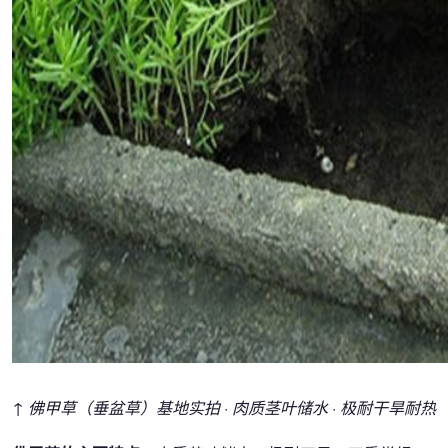
↑ 佛甲草（垂盆草）基地实拍 · 肉质茎叶储水 · 极耐干旱耐热