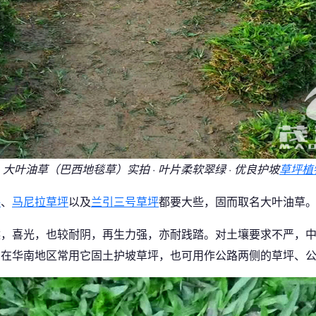
↑ 大叶油草（巴西地毯草）实拍 · 叶片柔软翠绿 · 优良护坡
草坪植
坪
、
马尼拉草坪
以及
兰引三号草坪
都要大些，固而取名大叶油草
候，喜光，也较耐阴，再生力强，亦耐践踏。对土壤要求不严，
，在华南地区常用它固土护坡草坪，也可用作公路两侧的草坪、