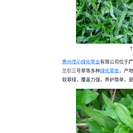
惠州茂沁绿化草业
有限公司位于
兰引三号草等多种
绿化草皮
，产
软翠绿，覆盖力强，养护简单，