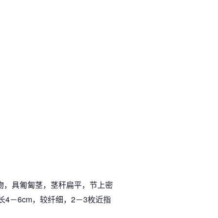
植物，具匍匐茎，茎秆扁平，节上密
4－6cm，较纤细，2－3枚近指