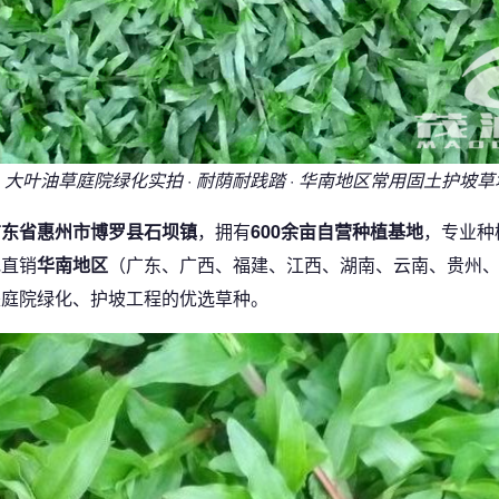
↑ 大叶油草庭院绿化实拍 · 耐荫耐践踏 · 华南地区常用固土护坡草
广东省惠州市博罗县石坝镇
，拥有
600余亩自营种植基地
，专业种
地直销
华南地区
（广东、广西、福建、江西、湖南、云南、贵州
是庭院绿化、护坡工程的优选草种。