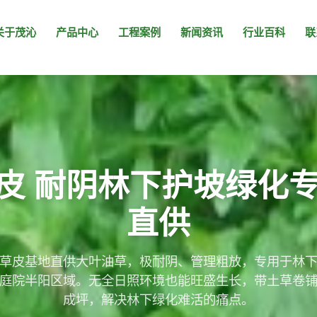
页面未找到
关于茂沁
产品中心
工程案例
新闻资讯
行业百科
联
皮 耐阴林下护坡绿化专
直供
草皮基地直供大叶油草，极耐阴、管理粗放，专用于林
庭院半阳区域。无全日照环境也能旺盛生长，带土草卷
成坪，解决林下绿化难活的痛点。