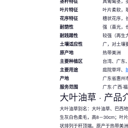
茎秆特征
具匍匐茎，茎
叶片特征
叶片柔软，翠
花序特征
穗状花序，长
耐荫性
强（喜光，
耐践踏性
较强（再生
土壤适应性
广，对土壤
原产地
热带美洲
主要种植区
台湾、广东
主要用途
庭院草坪、
产地
广东省惠州
服务范围
广东·广西·福
大叶油草 · 产品
大叶油草别名：大叶油草、巴西地毯
生灰白色柔毛，高8－30cm；叶
状排列于秆顶端。原产于热带美