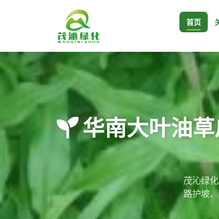
首页
华南大叶油草
茂沁绿化
路护坡、