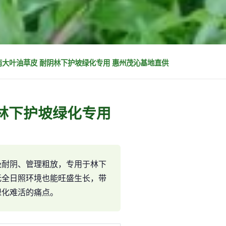
南大叶油草皮 耐阴林下护坡绿化专用 惠州茂沁基地直供
林下护坡绿化专用
极耐阴、管理粗放，专用于林下
无全日照环境也能旺盛生长，带
绿化难活的痛点。