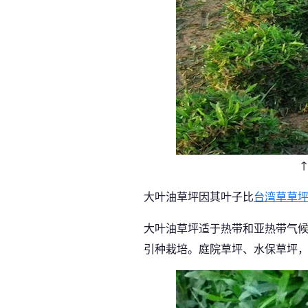
大叶油草坪因其叶子比
台湾草草
大叶油草坪适于热带和亚热带气
引种栽培。庭院草坪、水保草坪