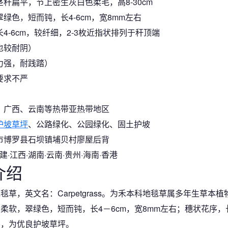
秆扁平，节上密生灰白色柔毛，高8-30cm
绿色，短而钝，长4-6cm，宽8mm左右
4-6cm，较纤细，2-3枚近指状排列于秆顶端
也较耐阴）
力强，耐践踏）
要求不严
、广西、云南等热带亚热带地区
护坡草坪
、公路绿化、公园绿化、固土护坡
市博罗县石坝镇埔贝村廖屋后背
建·江西·湖南·云南·贵州·海南·香港
介绍
草，英文名：Carpetgrass。为禾本科地毯草属多年生草本
片柔软，翠绿色，短而钝，长4－6cm，宽8mm左右；穗状花序，长
洲，为优良护坡草坪。