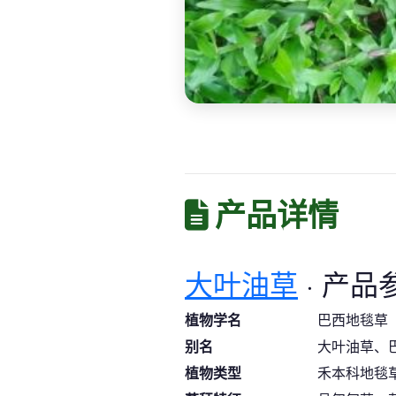
产品详情
大叶油草
· 产品
植物学名
巴西地毯草（Ax
别名
大叶油草、
植物类型
禾本科地毯