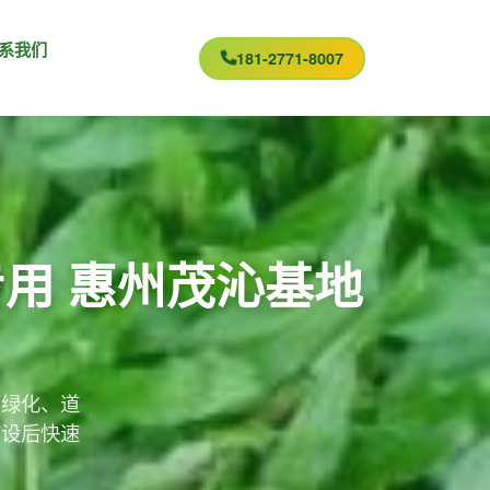
系我们
181-2771-8007
用 惠州茂沁基地
下绿化、道
铺设后快速