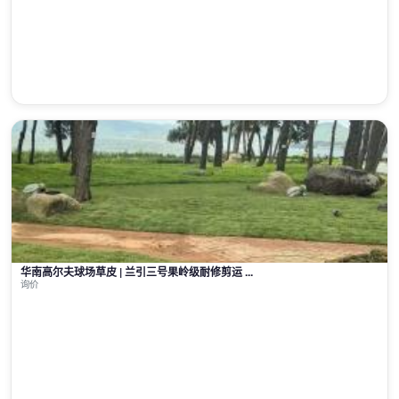
华南高尔夫球场草皮 | 兰引三号果岭级耐修剪运 ...
询价