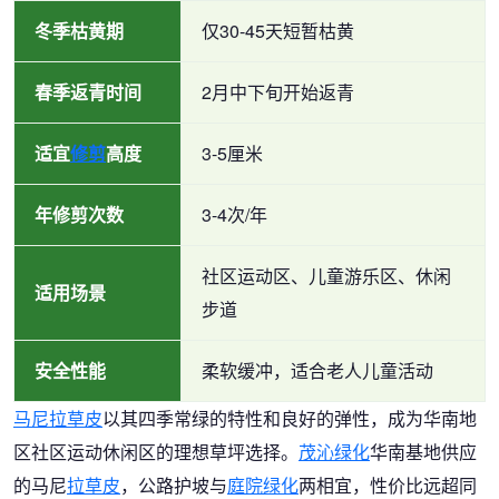
冬季枯黄期
仅30-45天短暂枯黄
春季返青时间
2月中下旬开始返青
适宜
修剪
高度
3-5厘米
年修剪次数
3-4次/年
社区运动区、儿童游乐区、休闲
适用场景
步道
安全性能
柔软缓冲，适合老人儿童活动
马尼拉
草皮
以其四季常绿的特性和良好的弹性，成为华南地
区社区运动休闲区的理想草坪选择。
茂沁绿化
华南基地供应
的马尼
拉草皮
，公路护坡与
庭院绿化
两相宜，性价比远超同