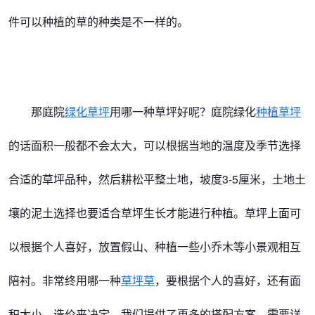
件可以种植的草的种类是不一样的。
那庭院
绿化草坪
用哪一种草坪好呢？庭院绿化
种植草坪
的话面积一般都不会太大，可以根据当地的温度及季节选择
合适的草坪品种，然后耕松平整土地，坡度3-5厘米，土地土
壤的泥土选择也要适合草坪生长才能进行种植。草坪上面可
以根据个人喜好，放置假山、种植一些小乔木等小景观相互
陪衬。非常终用哪一种
草坪草
，要根据个人的喜好，还有面
积大小，造价来决定。我们提供了更多的搭配方案，需要详