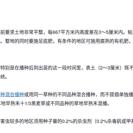
前要求土地非常平整，每667平方米内高度差在3～5厘米内。
卷。整地的同时要施足底肥，有条件的地区可施用腐熟的有机肥
特别是在播种后到出苗的这一段时间里，表土（2～3厘米）既
系统。
草种混合播种
或用同一草种的不同品种混合播种，而不提倡单独
/3草地早熟禾十1/3黑麦草或不同品种的草地早熟禾混播。
害虫较多的地区须用种子量的0.2%的杀虫剂（0.2%杀毒矾或