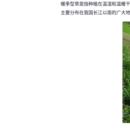
暖季型草是指种植在温湿和温暖干
主要分布在我国长江以南的广大