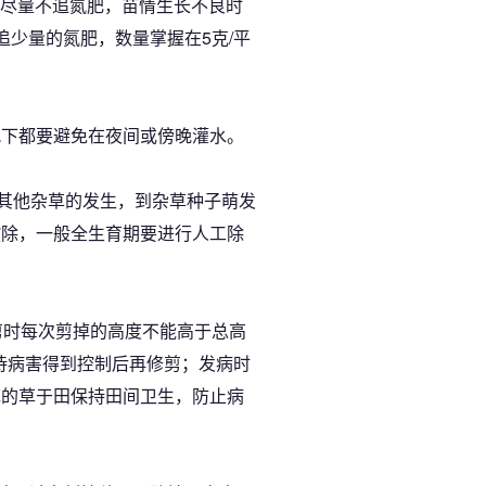
。尽量不追氮肥，苗情生长不良时
少量的氮肥，数量掌握在5克/平
况下都要避免在夜间或傍晚灌水。
制其他杂草的发生，到杂草种子萌发
拔除，一般全生育期要进行人工除
剪时每次剪掉的高度不能高于总高
待病害得到控制后再修剪；发病时
掉的草于田保持田间卫生，防止病