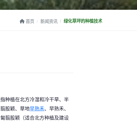
首页
新闻资讯
绿化草坪的种植技术
是指种植在北方冷湿和冷干旱、半
弱翦股颖、草地
早熟禾
、早熟禾、
匍匐翦股颖（适合北方种植及建设