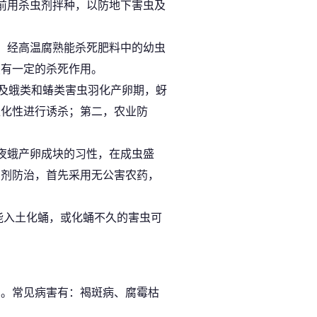
前用杀虫剂拌种，以防地下害虫及
，经高温腐熟能杀死肥料中的幼虫
虫有一定的杀死作用。
以及蛾类和蝽类害虫羽化产卵期，蚜
趋化性进行诱杀；第二，农业防
夜蛾产卵成块的习性，在成虫盛
药剂防治，首先采用无公害农药，
能入土化蛹，或化蛹不久的害虫可
害。常见病害有：褐斑病、腐霉枯