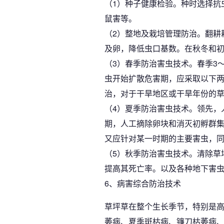
（1）种子健康检验。种时选择抗
鼠害等。
（2）整地及栽培管理防治。翻耕
及卵，降低虫口基数。在秋冬和
（3）春季防治害虫技术。春季3
虫开始扩散危害期，应采取以下
治，对于干旱地区或干旱年份的
（4）夏季防治害虫技术。领先，
期，人工摘除卵块和消灭初孵群
又应针对某一时期的主要害虫，
（5）秋季防治害虫技术。清除草
提高其死亡率。以及各种地下害
6、病害综合防治技术
草坪草在整个生长季节，特别是
萎病、夏季斑枯病、镰刀枯萎病