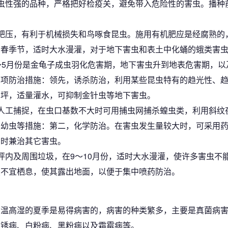
虫性强的品种，严格把好检疫关，避免带入危险性的害虫。播种
耙压，有利于机械损失和鸟啄食昆虫。施用有机肥应是经腐熟的
初春季节，适时大水漫灌，对于地下害虫和表土中化蛹的蛾类害
～5月份是金龟子成虫羽化危害期，地下害虫升到地表危害期，
两项防治措施：领先，诱杀防治，利用某些昆虫特有的趋光性、
草坪，适量灌水，可抑制金针虫等地下害虫。
人工捕捉，在虫口基数不大时可用捕虫网捕杀蝗虫类，利用斜纹
集幼虫等措施：第二，化学防治。在害虫发生量较大时，可采用
同时兼治其它害虫。
坪内及周围垃圾，在9～10月份，适时大水漫灌，使许多害虫不
虫不宜栖息，使其露出地面，以便于集中喷药防治。
高温高湿的夏季是易得病害的，病害的种类繁多，主要是真菌病
、锈病、白粉病、黑粉病以及霜霉病等。