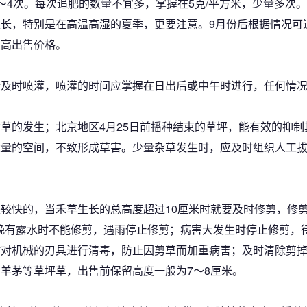
～4次。每次追肥的数量不宜多，掌握在5克/平方米，少量多次
长，特别是在高温高湿的夏季，更要注意。9月份后根据情况可追
提高出售价格。
情及时喷灌，喷灌的时间应掌握在日出后或中午时进行，任何情
草的发生；北京地区4月25日前播种结束的草坪，能有效的抑
大量的空间，不致形成草害。少量杂草发生时，应及时组织人工
较快的，当禾草生长的总高度超过10厘米时就要及时修剪，修
早晚有露水时不能修剪，遇雨停止修剪；病害大发生时停止修剪，
时对机械的刃具进行清毒，防止因剪草而加重病害；及时清除剪
羊茅等草坪草，出售前保留高度一般为7～8厘米。