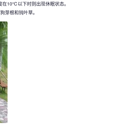
度在10℃以下时则出现休眠状态。
、狗芽根和钝叶草。