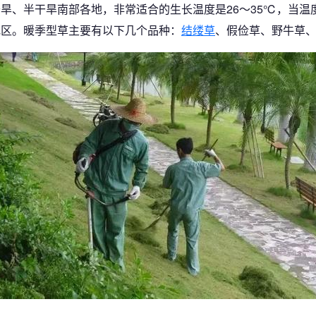
旱、半干旱南部各地，非常适合的生长温度是26～35℃，当温
地区。暖季型草主要有以下几个品种：
结缕草
、假俭草、野牛草