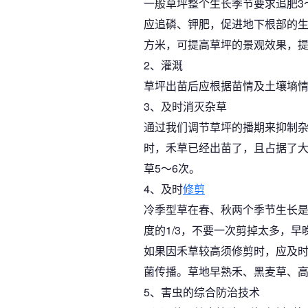
一般草坪整个生长季节要求追肥3
应追磷、钾肥，促进地下根部的生
方米，可提高草坪的景观效果，
2、灌溉
草坪出苗后应根据苗情及土壤墒
3、及时消灭杂草
通过我们调节草坪的播期来抑制杂
时，禾草已经出苗了，且占据了
草5～6次。
4、及时
修剪
冷季型草在春、秋两个季节生长是
度的1/3，不要一次剪掉太多，
如果因禾草较高须修剪时，应及
菌传播。草地早熟禾、黑麦草、高
5、害虫的综合防治技术