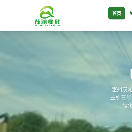
首页
惠州茂沁
兰引三号
绿