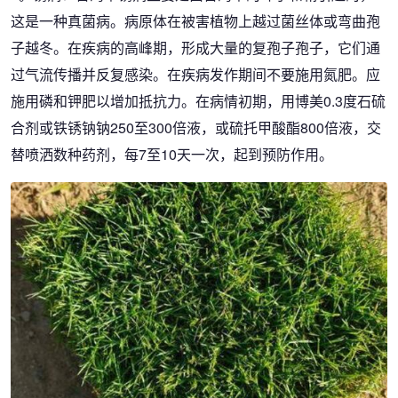
这是一种真菌病。病原体在被害植物上越过菌丝体或弯曲孢
子越冬。在疾病的高峰期，形成大量的复孢子孢子，它们通
过气流传播并反复感染。在疾病发作期间不要施用氮肥。应
施用磷和钾肥以增加抵抗力。在病情初期，用博美0.3度石硫
合剂或铁锈钠钠250至300倍液，或硫托甲酸酯800倍液，交
替喷洒数种药剂，每7至10天一次，起到预防作用。