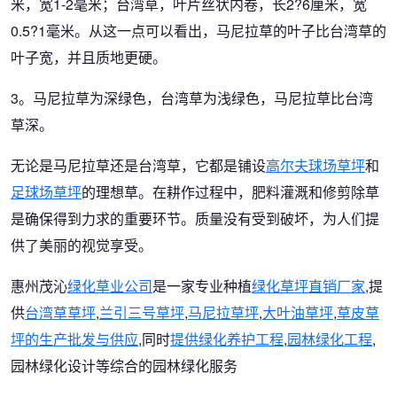
米，宽1-2毫米；台湾草，叶片丝状内卷，长2?6厘米，宽
0.5?1毫米。从这一点可以看出，马尼拉草的叶子比台湾草的
叶子宽，并且质地更硬。
3。马尼拉草为深绿色，台湾草为浅绿色，马尼拉草比台湾
草深。
无论是马尼拉草还是台湾草，它都是铺设
高尔夫球场草坪
和
足球场草坪
的理想草。在耕作过程中，肥料灌溉和修剪除草
是确保得到力求的重要环节。质量没有受到破坏，为人们提
供了美丽的视觉享受。
惠州茂沁
绿化草业公司
是一家专业种植
绿化草坪直销厂家
,提
供
台湾草草坪
,
兰引三号草坪
,
马尼拉草坪
,
大叶油草坪
,
草皮草
坪的生产批发与供应
,同时
提供绿化养护工程
,
园林绿化工程
,
园林绿化设计等综合的园林绿化服务