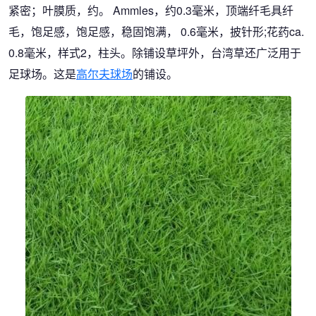
紧密；叶膜质，约。 Ammles，约0.3毫米，顶端纤毛具纤
毛，饱足感，饱足感，稳固饱满， 0.6毫米，披针形;花药ca.
0.8毫米，样式2，柱头。除铺设草坪外，台湾草还广泛用于
足球场。这是
高尔夫球场
的铺设。