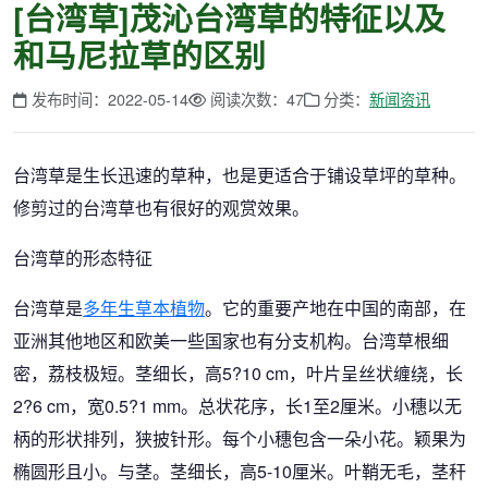
[台湾草]茂沁台湾草的特征以及
和马尼拉草的区别
发布时间：2022-05-14
阅读次数：47
分类：
新闻资讯
台湾草是生长迅速的草种，也是更适合于铺设草坪的草种。
修剪过的台湾草也有很好的观赏效果。
台湾草的形态特征
台湾草是
多年生草本植物
。它的重要产地在中国的南部，在
亚洲其他地区和欧美一些国家也有分支机构。台湾草根细
密，荔枝极短。茎细长，高5?10 cm，叶片呈丝状缠绕，长
2?6 cm，宽0.5?1 mm。总状花序，长1至2厘米。小穗以无
柄的形状排列，狭披针形。每个小穗包含一朵小花。颖果为
椭圆形且小。与茎。茎细长，高5-10厘米。叶鞘无毛，茎秆