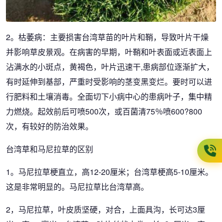
2。枯萎病：主要损害台湾草苗的叶片和鞘，导致叶片干燥
并影响草皮景观。在病害的早期，叶鞘和叶表面或近表面上
沾满水的小斑点，黄褐色，叶片迅速干,患病部位逐渐扩大，
有时延伸到基部，严重时受影响的茎变黑变烂。要时可以进
行肥料和土壤消毒。全面切下小病中心的患病叶子，集中精
力燃烧。起效前后可喷500次，或百菌清75％喷600?800
次，有较好的防治效果。
台湾草和马尼拉草的区别
1。马尼拉草梗直立，高12-20厘米；台湾草梗高5-10厘米。
这是非常明显的。马尼拉草比台湾草高。
2，马尼拉草，叶皮质坚硬，对合，上面具沟，长可达3厘