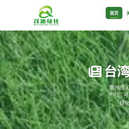
首页
台
惠州茂沁
兰引三号
绿