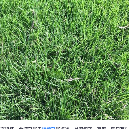
形态特征，台湾草属于
结缕草
属植物，具匍匐茎，高度一般只有5