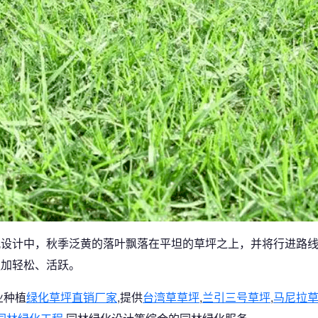
观设计中，秋季泛黄的落叶飘落在平坦的草坪之上，并将行进路
更加轻松、活跃。
业种植
绿化草坪直销厂家
,提供
台湾草草坪
,
兰引三号草坪
,
马尼拉