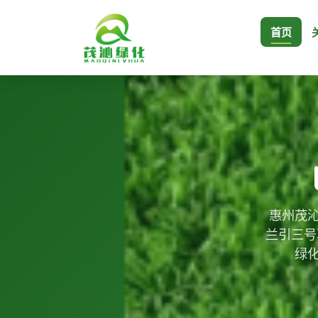
首页
惠州茂沁
兰引三号
绿