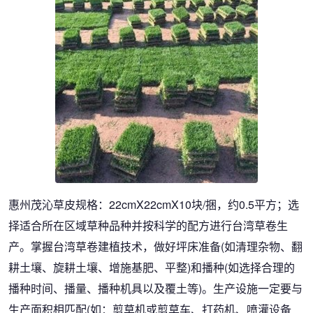
惠州茂沁草皮规格：22cmX22cmX10块/捆，约0.5平方；选
择适合所在区域草种品种并按科学的配方进行台湾草卷生
产。掌握台湾草卷建植技术，做好坪床准备(如清理杂物、翻
耕土壤、旋耕土壤、增施基肥、平整)和播种(如选择合理的
播种时间、播量、播种机具以及覆土等)。生产设施一定要与
生产面积相匹配(如：剪草机或剪草车、打药机、喷灌设备