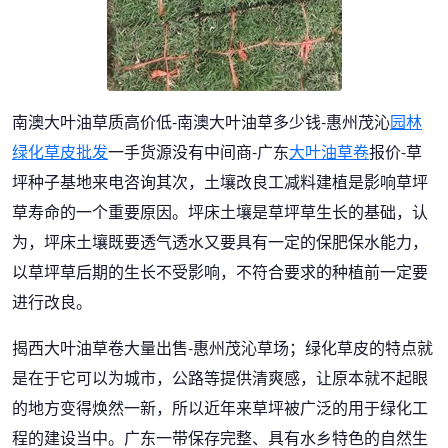
南澳大叶油草质高价低-南澳大叶油草多少钱-惠州茂沁
园林
绿化草皮批发
一手货源没有中间商-广东
大叶油草卷
报价-草
坪种子基地来电咨询其次，土壤改良工减料建植是影响草坪
草寿命的一个重要原因。坪床土壤是草坪草生长的基础，认
为，坪床土壤既要透气透水又要具有一定的保肥保水能力，
以草坪草后期的生长不受影响，不符合要求的种植前一定要
进行改良。
揭西大叶油草卷大量出售-惠州茂沁草场；绿化草皮的特点就
是在于它可以为城市，公路等提供清爽感，让原本就不起眼
的地方变得焕然一新，所以近年来草坪被广泛的用于绿化工
程的建设当中。广东一带保存完整、具有水乡特色的自然生