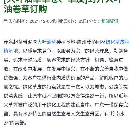
油卷草订购
发布时间：2021-12-05
阅读次数：23
分类：
新闻资讯
茂名起草带泥厚
大叶油草
种植基地-惠州茂沁园林
绿化草皮种
植基地
；以质量求竞争，以服务为宗旨的经营理念；勤勉务
实、追求卓越品质，顾客需求的经营方针，机遇，锐意进
取，在改娈中发展，在发展中振兴，在不断的完善自我中做
优做强，为客户提供行业内质优价廉的产品，解除客户的后
顾之忧。绿化草皮的特点就是在于它可以为城市，公路等提
供清爽感，让原本就不起眼的地方变得焕然一新，所以近年
来草坪被广泛的用于绿化工程的建设当中。广东一带保存完
整、具有水乡特色的自然生态与人文生态景区，有“岭南水
乡”的美誉。