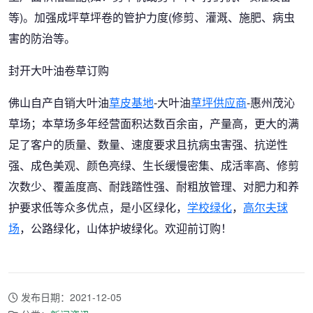
等)。加强成坪草坪卷的管护力度(修剪、灌溉、施肥、病虫
害的防治等。
封开大叶油卷草订购
佛山自产自销大叶油
草皮基地
-大叶油
草坪供应商
-惠州茂沁
草场；本草场多年经营面积达数百余亩，产量高，更大的满
足了客户的质量、数量、速度要求且抗病虫害强、抗逆性
强、成色美观、颜色亮绿、生长缓慢密集、成活率高、修剪
次数少、覆盖度高、耐践踏性强、耐粗放管理、对肥力和养
护要求低等众多优点，是小区绿化，
学校绿化
，
高尔夫球
场
，公路绿化，山体护坡绿化。欢迎前订购！
发布日期：2021-12-05