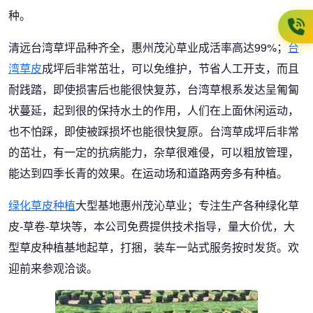
种。
清远台湾草坪品种齐全，惠州茂沁草业成活率高达99%；
台
湾草皮
成坪后非常茁壮，可以免维护，节省人工开支，而且
耐践踏，即使损害后也能很快复苏，台湾草根系发达呈匍匐
状蔓延，起到很的保持水土的作用，人们在上面休闲运动，
也不怕踩，即使被踩损坏也能很快复原。台湾草成坪后非常
的茁壮，有一定的抗病能力，杂草很难侵，可以粗放管理，
能达到四季长青的效果。在运动场和道路两旁多有种植。
绿化草皮种植
大型基地惠州茂沁草业；专注生产各种绿化草
皮-草卷-草块等，本公司免费提供技术指导，量大价优，大
型草皮种植基地起草，打捆，装车一站式服务按时发货。欢
迎前来参观洽谈。