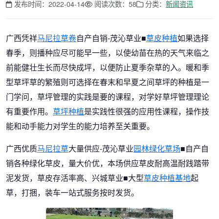
发布时间：2022-04-14
阅读次数：58
分类：
新闻资讯
广西凭祥
马尼拉草卷
自产自销-茂沁草业■
草皮种植
如果选择
春季，则播种应尽可能早一些，以使幼苗在热的天气来临之
前能健壮生长而尽快成坪，以便防止夏季杂草的入。暖和季
型草坪草的繁殖则可选择在春末和早夏之间草坪的种植是一
门学问，草坪管理的实践是要的课程，对学好草坪管理理论
有重要作用。
草坪种植
是实践性很强的应用性课程，操作技
能和动手能力对学生的能力培养至关重要。
广西优质
马尼拉草
大量供应-茂沁草业
园林绿化草场
■自产自
销各种绿化草皮，量大价优，本场供应草皮耐高温耐践踏带
泥发货，草皮存活率高、兴城草业■大型
草皮种植基地
起
草，打捆，装车一站式服务按时发货。