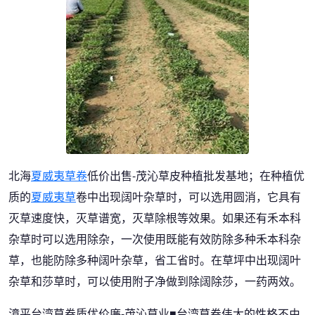
北海
夏威夷草卷
低价出售-茂沁草皮种植批发基地；在种植优
质的
夏威夷草
卷中出现阔叶杂草时，可以选用圆消，它具有
灭草速度快，灭草谱宽，灭草除根等效果。如果还有禾本科
杂草时可以选用除杂，一次使用既能有效防除多种禾本科杂
草，也能防除多种阔叶杂草，省工省时。在草坪中出现阔叶
杂草和莎草时，可以使用附子净做到除阔除莎，一药两效。
漳平台湾草卷质优价廉-茂沁草业■台湾草卷伟大的性格不由