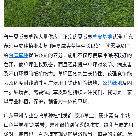
普宁夏威夷草卷大量供应，正宗的夏威夷
草皮基地
认准-广东
茂沁草皮种植批发基地■夏威夷草坪生长良好，就需要及时
给
台湾草坪
提供充足的养分；施肥不仅可使草坪保持较好的
色泽，使草坪生长致密，而且还能提高草坪对杂草、病虫害
及不良环境的抵抗能力。草坪因匍匐生长特性、较强竞争能
力及适度耐践踏性可广泛用于铺建庭院绿地、
公共绿地
及固
土护坡场合。需要优质草皮欢迎持续关注我们，我司是一家
以专业种植，养护，销售为一体的草场。
广东惠州专业台湾草种植批发商-茂沁草业；惠州素有“半城
山色半城湖”之美誉；惠州很特别优秀的城市，绿化草皮的用
途对于城市也一直为城市规划的经济做出了重要的贡献。茂