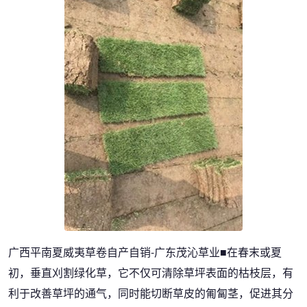
广西平南夏威夷草卷自产自销-广东茂沁草业■在春末或夏
初，垂直刈割绿化草，它不仅可清除草坪表面的枯枝层，有
利于改善草坪的通气，同时能切断草皮的匍匐茎，促进其分