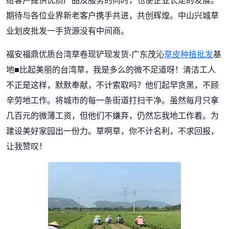
期待与各位业界新老客户携手共进，共创辉煌。中山兴城草
业划皮批发一手货源没有中间商。
福安福鼎优质台湾草卷现铲现发货-广东茂沁
草皮种植批发
基
地■比起美丽的台湾草，我是多么的微不足道呀！清洁工人
不正是这样，默默奉献，不计索取吗？他们起早贪黑，不顾
辛劳地工作。将城市的每一条街道打扫干净。虽然每月只拿
几百元的微薄工资，但他们不嫌弃，仍然忘我地工作着。为
建设美好家园出一份力。草啊草，你不计名利，不求回报，
让我赞叹！