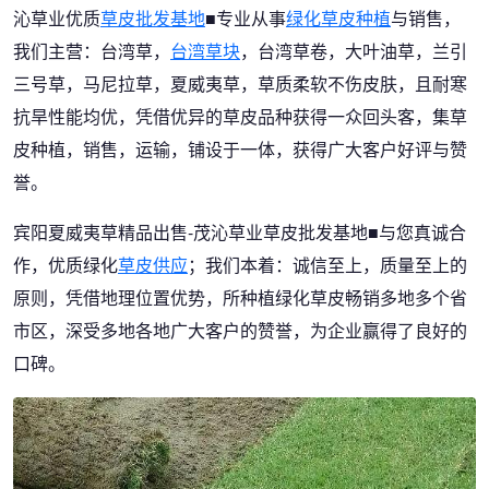
沁草业优质
草皮批发基地
■专业从事
绿化草皮种植
与销售，
我们主营：台湾草，
台湾草块
，台湾草卷，大叶油草，兰引
三号草，马尼拉草，夏威夷草，草质柔软不伤皮肤，且耐寒
抗旱性能均优，凭借优异的草皮品种获得一众回头客，集草
皮种植，销售，运输，铺设于一体，获得广大客户好评与赞
誉。
宾阳夏威夷草精品出售-茂沁草业草皮批发基地■与您真诚合
作，优质绿化
草皮供应
；我们本着：诚信至上，质量至上的
原则，凭借地理位置优势，所种植绿化草皮畅销多地多个省
市区，深受多地各地广大客户的赞誉，为企业赢得了良好的
口碑。