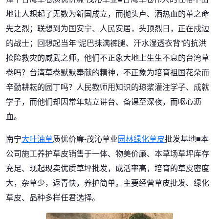
地让人想起了无数为新国成立，而抛头卢、洒热血的革之命
先之烈；联想到为国安宁、人民安居，头顶烈日，正在戍边
的战士；回想起当年“泥巴抹满裤腿、汗水湿透衣背”的抗洪
抢险救灾的威武之师。他们不正象大地上生生不息的台湾草
卷吗？台湾草卷默默奉献的精神，不正象为培育祖国花朵而
辛勤耕耘的园丁吗？人民教师用知识的琼浆灌注学子、成就
学子，而他们却因常年站立讲台、备课至深夜，而呕心沥
血。
南宁
大叶油草
质优价廉-茂沁草业
园林绿化草皮
批发基地■本
公司施工养护草皮销售于一体、物美价廉、本草场草坪库存
充足、现起现卖优质草坪批发，成活率高，培育的草皮密度
大，杂草少，返青快，养护简单。主要经营草皮批发、绿化
草皮、品种多样任君选择。