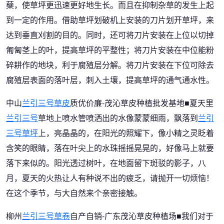
蘖，使草坪更迅速更好地生长。而且在抑制杂草的发生上起
到一定的作用。借助草坪划破机上安装的刀片划开草坪，来
达到垂直刈割的目的。同时，还可将刀片安装在上位以切掉
匍匐茎上的叶，提高草坪的平整性；将刀片安装在中位能粉
碎耕作的地块，利于腐殖层分解。将刀片安装在下位可除去
腐殖层表面的落叶层，刺入土壤，提高草坪的通气通水性。
中山
兰引三号草皮
质优价廉-茂沁草皮种植批发基地■夏天里
兰引三号
草地上喷水管喷洒出的水像蒙蒙细雨，飘落到
兰引
三号草坪
上，亮晶晶的，在阳光的照耀下，像小精之灵眨着
含笑的眼睛，落在叶尖上的水珠摇摇晃晃的，好像马上就要
落下来似的。阳光透过树叶，在地面留下斑驳的影子，八
月，夏天的火热让人有种说不出的疲乏，请抛开一切烦恼！
在这个季节，与大自然来个亲密接触。
柳州
兰引三号草卷
自产自销-广东茂沁草皮种植场■我们对于