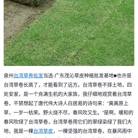
泉州
台湾草卷批发
当选-广东茂沁草皮种植批发基地■也许是
台湾草卷长高了，才能看到了远方。台湾草卷不择土地，四
处安家，是一个充满生机的大家族，我仔细地观赏着台湾草
卷，不禁想起了唐代伟大诗人白居易的诗句来：“离离原上
草，一岁一枯荣。野火烧不尽，春风吹又生。”是啊，暖和的
春风吹绿了台湾草卷，台湾草卷用它们的翠绿染绿了我们大
地，我是一棵
台湾草皮
，一棵坚强的台湾草卷，在暴风雨中