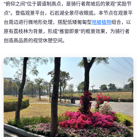
"俯仰之间"位于碧道制高点，是骑行者爬坡后的景观"奖励节
点"。登临观景平台，石岩湖全景尽收眼底。本节点在观景平
台周边进行微地形处理，搭配低矮匍匐型
地被植物
组合，以
原有荔枝林为背景，形成"推窗即景"的框景效果，为骑行者
创造高品质的视觉休憩空间。