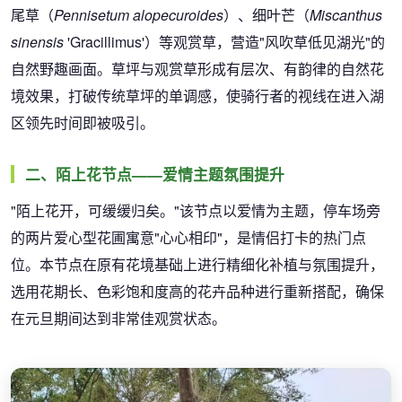
尾草（
Pennisetum alopecuroides
）、细叶芒（
Miscanthus
sinensis
'Gracillimus'）等观赏草，营造"风吹草低见湖光"的
自然野趣画面。草坪与观赏草形成有层次、有韵律的自然花
境效果，打破传统草坪的单调感，使骑行者的视线在进入湖
区领先时间即被吸引。
二、陌上花节点——爱情主题氛围提升
"陌上花开，可缓缓归矣。"该节点以爱情为主题，停车场旁
的两片爱心型花圃寓意"心心相印"，是情侣打卡的热门点
位。本节点在原有花境基础上进行精细化补植与氛围提升，
选用花期长、色彩饱和度高的花卉品种进行重新搭配，确保
在元旦期间达到非常佳观赏状态。