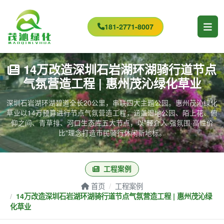
181-2771-8007
14万改造深圳石岩湖环湖骑行道节点
气氛营造工程 | 惠州茂沁绿化草业
深圳石岩湖环湖碧道全长20公里，串联四大主题公园。惠州茂沁绿化
草业以14万预算进行节点气氛营造工程，涵盖湿地公园、陌上花、俯
仰之间、青草排、河口生态库五大节点，以"轻介入·强氛围·高性价
比"理念打造市民骑行休闲新地标。
工程案例
首页
工程案例
14万改造深圳石岩湖环湖骑行道节点气氛营造工程 | 惠州茂沁绿
化草业