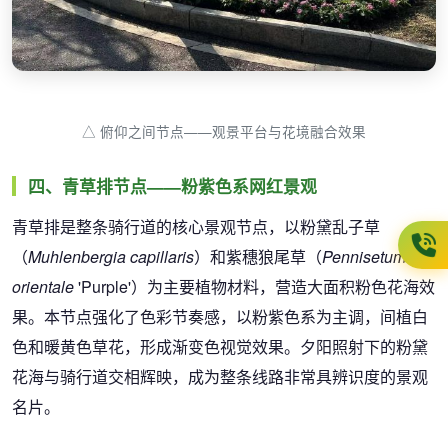
△ 俯仰之间节点——观景平台与花境融合效果
四、青草排节点——粉紫色系网红景观
青草排是整条骑行道的核心景观节点，以粉黛乱子草
（
Muhlenbergia capillaris
）和紫穗狼尾草（
Pennisetum
orientale
'Purple'）为主要植物材料，营造大面积粉色花海效
果。本节点强化了色彩节奏感，以粉紫色系为主调，间植白
色和暖黄色草花，形成渐变色视觉效果。夕阳照射下的粉黛
花海与骑行道交相辉映，成为整条线路非常具辨识度的景观
名片。