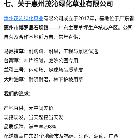
七、关于惠州茂沁绿化草业有限公司
惠州茂沁绿化草业
有限公司成立于
2017年，基地位于
广东省
惠州市博罗县石坝镇
——广东主要草坪生产核心产区。公司
自营及合作基地近万亩，常年直供：
马尼拉草
：耐践踏、耐旱，工程与景区优选
台湾草
：叶片细腻，庭院公园专用
兰引三号
：运动场、
场品质草皮
足球
大叶油草
：耐阴耐湿，林下护坡用草
我们的追求
：
产地直供，无中间差价
现挖现发，当天起挖当天发
品质保障，满草率
≥98%
配送覆盖广东
21个地级市及福建、江西、湖南、广西