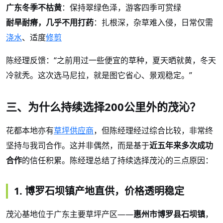
广东冬季不枯黄
：保持翠绿色泽，游客四季可赏绿
耐旱耐瘠，几乎不用打药
：扎根深，杂草难入侵，日常仅需
浇水
、适度
修剪
陈经理反馈：
“之前用过一些便宜的草种，夏天晒就黄，冬天
冷就秃。这次选马尼拉，就是图它省心、景观稳定。”
三、为什么持续选择
200公里外的茂沁？
花都本地亦有
草坪供应商
，但陈经理经过综合比较，非常终
坚持与我司合作。这并非偶然，而是基于
近五年来多次成功
合作
的信任积累。陈经理总结了持续选择茂沁的三点原因：
1. 博罗石坝镇产地直供，价格透明稳定
茂沁基地位于广东主要草坪产区
——
惠州市博罗县石坝镇
，