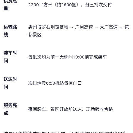
供货总
2200平方米（约2600捆），分三批次交付
量
运输路
惠州博罗石坝镇基地
→ 广河高速 → 大广高速 → 花
线
都景区
装车时
每批次均为前一天晚间
19:00前完成装车
间
送达时
次日清晨
6:50抵达景区门口
间
服务亮
夜间装车、景区开放前送达、现场验收合格
点