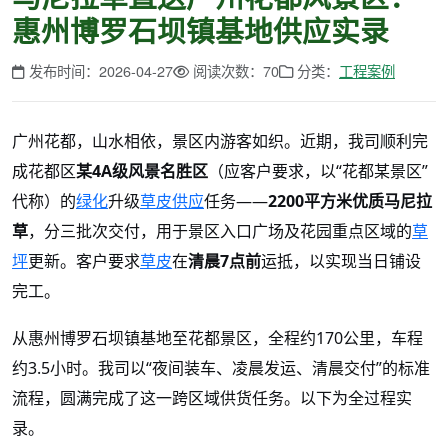
惠州博罗石坝镇基地供应实录
发布时间：2026-04-27
阅读次数：70
分类：
工程案例
广州花都，山水相依，景区内游客如织。近期，我司顺利完
成花都区
某
4A级风景名胜区
（应客户要求，以
“花都某景区”
代称）的
绿化
升级
草皮供应
任务——
2200平方米优质马尼拉
草
，分三批次交付，用于景区入口广场及花园重点区域的
草
坪
更新。客户要求
草皮
在
清晨
7点前
运抵，以实现当日铺设
。
完工
从惠州博罗石坝镇基地至花都景区，全程约
170公里，车程
约3.5小时。我司以“夜间装车、凌晨发运、清晨交付”的标准
流程，圆满完成了这一跨区域供货任务。以下为全过程实
录。