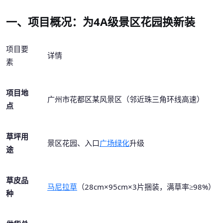
一、项目概况：为
4A级景区花园换新装
项目要
详情
素
项目地
广州市花都区某风景区（邻近珠三角环线高速）
点
草坪用
景区花园、入口
广场绿化
升级
途
草皮品
马尼拉草
（
28cm×95cm×3片捆装，满草率≥98%）
种