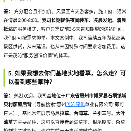
答：
充分配合且不加价。风景区白天游客多，施工窗口通常
在清晨6:00-8:00。我司
长期提供夜间装车、凌晨发运、清晨
抵达
的服务模式，客户只需提前
3-5天告知期望的送达时间，
我们即可按需求排单。本文案例中，我司连续五年为花都某
景区供货，从未延误，也从未因特殊时间要求增加费用。这
正是茂沁“服务创造价值”的体现。
5. 如果我想去你们基地实地看草，怎么走？可
以看到哪些草种？
答：
热烈欢迎。我司基地位于
广东省惠州市博罗县石坝镇埔
贝村廖屋后背
（导航搜索
“惠州
茂沁绿化
草业有限公司”即可
直达）。基地常年展示
马尼拉草、台湾草、兰引三号、大叶
油草
等主要品种，您可以直接看到满草率、根系厚度、杂草
控制等关键指标。建议提前一天电话或微信预约