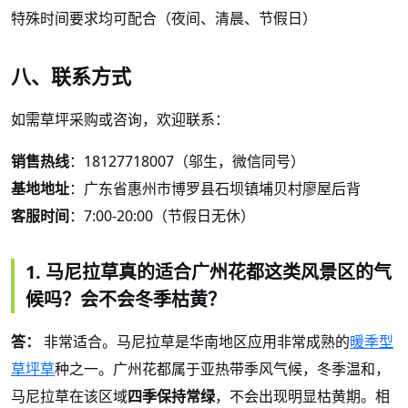
特殊时间要求均可配合（夜间、清晨、节假日）
八、联系方式
如需草坪采购或咨询，欢迎联系：
销售热线
：
18127718007（邬生，微信同号）
基地地址
：广东省惠州市博罗县石坝镇埔贝村廖屋后背
客服时间
：
7:00-20:00（节假日无休）
1. 马尼拉草真的适合广州花都这类风景区的气
候吗？会不会冬季枯黄？
答：
非常适合。马尼拉草是华南地区应用非常成熟的
暖季型
草坪草
种之一。广州花都属于亚热带季风气候，冬季温和，
马尼拉草在该区域
四季保持常绿
，不会出现明显枯黄期。相