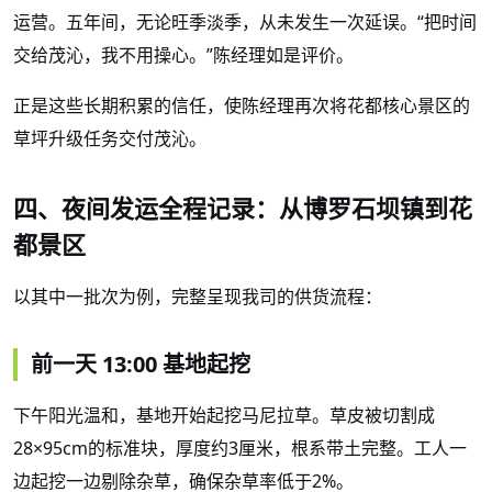
运营。五年间，无论旺季淡季，从未发生一次延误。
“把时间
交给茂沁，我不用操心。”陈经理如是评价。
正是这些长期积累的信任，使陈经理再次将花都核心景区的
草坪升级任务交付茂沁。
四、夜间发运全程记录：从博罗石坝镇到花
都景区
以其中一批次为例，完整呈现我司的供货流程：
前一天
13:00 基地起挖
下午阳光温和，基地开始起挖马尼拉草。草皮被切割成
28×95cm的标准块，厚度约3厘米，根系带土完整。工人一
边起挖一边剔除杂草，确保杂草率低于2%。