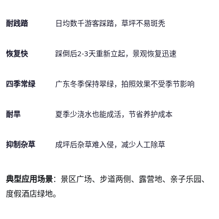
耐践踏
日均数千游客踩踏，草坪不易斑秃
恢复快
踩倒后
2-3天重新立起，景观恢复迅速
四季常绿
广东冬季保持翠绿，拍照效果不受季节影响
耐旱
夏季少浇水也能成活，节省养护成本
抑制杂草
成坪后杂草难入侵，减少人工除草
典型应用场景
：景区广场、步道两侧、露营地、亲子乐园、
度假酒店绿地。