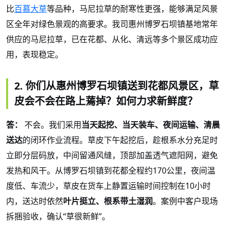
比
百慕大草
等品种，马尼拉草的耐寒性更强，能够满足风景
区全年对绿色景观的高要求。我司惠州博罗石坝镇基地常年
供应的马尼拉草，已在花都、从化、清远等多个景区成功应
用，表现稳定。
2. 你们从惠州博罗石坝镇送到花都风景区，草
皮会不会在路上蔫掉？如何力求新鲜度？
答：
不会。我们采用
当天起挖、当天装车、夜间运输、清晨
送达
的闭环作业流程。草皮下午起挖后，趁根系水分充足时
立即分层码放，中间留通风缝，顶部加盖透气遮阳网，避免
发热和风干。从博罗石坝镇到花都全程约
170公里，夜间温
度低、车流少，草皮在货车上静置运输时间控制在10小时
内，送达时依然
叶片挺立、根系带土湿润
。案例中客户现场
拆捆验收，确认
“草很新鲜”。