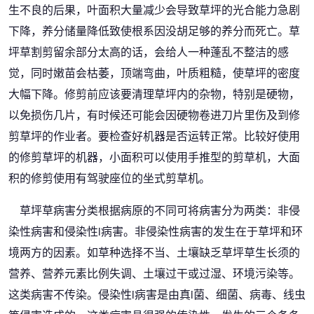
生不良的后果，叶面积大量减少会导致草坪的光合能力急剧
下降，养分储量降低致使根系因没胡足够的养分而死亡。草
坪草割剪留余部分太高的话，会给人一种蓬乱不整洁的感
觉，同时嫩苗会枯萎，顶端弯曲，叶质粗糙，使草坪的密度
大幅下降。修剪前应该要清理草坪内的杂物，特别是硬物，
以免损伤几片，有时候还可能会因硬物卷进刀片里伤及到修
剪草坪的作业者。要检查好机器是否运转正常。比较好使用
的修剪草坪的机器，小面积可以使用手推型的剪草机，大面
积的修剪使用有驾驶座位的坐式剪草机。
草坪草病害分类根据病原的不同可将病害分为两类：非侵
染性病害和侵染性i病害。非侵染性病害的发生在于草坪和环
境两方的因素。如草种选择不当、土壤缺乏草坪草生长须的
营养、营养元素比例失调、土壤过干或过湿、环境污染等。
这类病害不传染。侵染性i病害是由真i菌、细菌、病毒、线虫