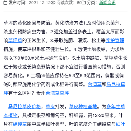
发布时间：2021-12-12
阅读次数：60
分类：
新闻资讯
草坪的黄化原因与防治。黄化防治方法1.及时使用杀菌剂、
杀虫剂预防病虫为害。2.避免加盖过多表土，覆盖太厚而影
响
草坪草
的正常生长。3.采取施肥、灌溉、松土等
养护管理
措施，使草坪根系和茎健壮生长。4.勿使土壤板结，力求地
表以下0至30厘米土层通气良好。5.土壤中缺铁、草坪草生长
过于繁茂或长势衰弱情况下都不宜进行垂直剪切措施，否则
容易黄化。6.土壤ph值应保持在5.3至6.3范围内，偏酸或偏
碱时都应施用化学药剂或化肥进行调整。
台湾草
和
马尼拉草
坪
有什么区别？贵州
台湾草草坪
马尼拉草皮价格
，
草皮
批发，
草皮种植基地
。为
多年生草
本植物
，具横走根茎和匍匐茎，秆细弱，高12-20厘米。叶
片在
结缕草
属中属半细叶类型，叶的宽度介于结缕草与
细叶