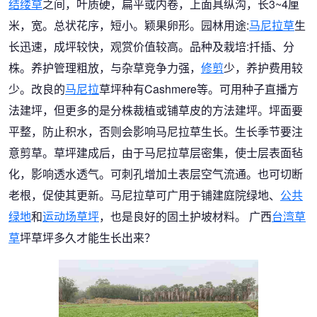
结缕草
之间，叶质硬，扁平或内卷，上面具纵沟，长3~4厘
米，宽。总状花序，短小。颖果卵形。园林用途:
马尼拉草
生
长迅速，成坪较快，观赏价值较高。品种及栽培:扦插、分
株。养护管理粗放，与杂草竞争力强，
修剪
少，养护费用较
少。改良的
马尼拉
草坪种有Cashmere等。可用种子直播方
法建坪，但更多的是分株裁植或铺草皮的方法建坪。坪面要
平整，防止积水，否则会影响马尼拉草生长。生长季节要注
意剪草。草坪建成后，由于马尼拉草层密集，使士层表面毡
化，影响透水透气。可刺孔增加土表层空气流通。也可切断
老根，促使其更新。马尼拉草可广用于铺建庭院绿地、
公共
绿地
和
运动场草坪
，也是良好的固土护坡材料。 广西
台湾草
草
坪草坪多久才能生长出来？