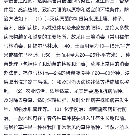
等侵害造成的。这类病害具很强的传染性，发生的三个备条
件是：感病植物、致病力强的病原物和适宜的环境条件。防
治方法如下：（1）消灭病原菌的初侵染来源土壤、种子、
苗木、田间病株、病株残体以及未腐熟的肥料，是绝大多数
病原物越冬和越夏的主要场所，故采用土壤消毒（常用福尔
马林消毒，即福尔马林:水=1:40，土面用量为10—15升/平方
米或福尔马林:水=1:50，土面用量为20—25升/平方米）、种
苗处理（包括种子和幼苗的检疫和消毒；草坪上常用的消毒
办法是：福尔马林1%—2%的稀释液浸种子20—60分钟，浸
后取出洗净凉干后播。）和及时消灭病株残体等措施加以控
制。（2）农业防治：适地适草，尤其是要选择抗病品种、
及时除去杂草、适时深耕细肥、及时处理病害株和病害发生
地、加强水肥管理等。（3）化学防治：即喷施农药进行防
治。一般地区可在早春各种草坪将要进入旺盛生长期以前。
马尼拉草坪是一种在我国非常常见的草坪品种，当然之所以