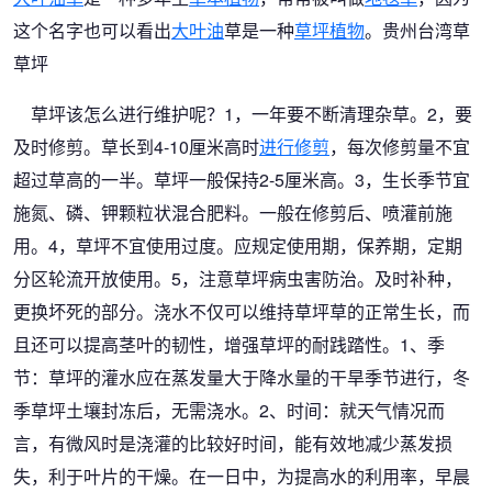
这个名字也可以看出
大叶油
草是一种
草坪植物
。贵州台湾草
草坪
草坪该怎么进行维护呢？1，一年要不断清理杂草。2，要
及时修剪。草长到4-10厘米高时
进行修剪
，每次修剪量不宜
超过草高的一半。草坪一般保持2-5厘米高。3，生长季节宜
施氮、磷、钾颗粒状混合肥料。一般在修剪后、喷灌前施
用。4，草坪不宜使用过度。应规定使用期，保养期，定期
分区轮流开放使用。5，注意草坪病虫害防治。及时补种，
更换坏死的部分。浇水不仅可以维持草坪草的正常生长，而
且还可以提高茎叶的韧性，增强草坪的耐践踏性。1、季
节：草坪的灌水应在蒸发量大于降水量的干旱季节进行，冬
季草坪土壤封冻后，无需浇水。2、时间：就天气情况而
言，有微风时是浇灌的比较好时间，能有效地减少蒸发损
失，利于叶片的干燥。在一日中，为提高水的利用率，早晨