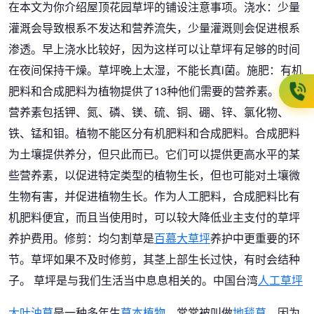
在本文为你介绍屋顶花园草坪的铺设注意事项。浇水：少量
灌溉会导致根系不发达和营养流失，少量灌溉则会促进根系
渗透。早上浇水比较好，因为这样可以让草坪有足够的时间
在夜间保持干燥。草坪晚上太湿，不能长真i菌。施肥：有机
肥料和合成肥料为植物提供了13种他们需要的营养素。这些
营养素包括钾、氮、磷、镁、硫、铜、硼、锌、氯化物、
铁、锰和钼。植物不能区分有机肥料和合成肥料。合成肥料
为土壤提供养分，但只此而已。它们可以提供更高水平的某
些营养素，以促进特定类型的植物生长，但也可能对土壤微
生物有害，并促进植物生长。作为人工肥料，合成肥料比有
机肥料便宜，而且当使用时，可以较大降低业主支付的草坪
养护费用。修剪：均匀割草是
百慕大草坪
养护中更重要的环
节。草坪如果不及时修剪，其茎上部生长过快，有时会结种
子。 草坪是与我们生活当中息息相关的。中国台湾
人工草坪
大叶油草
是一种多年生
草本植物
，常常被叫做
地毯草
，因为