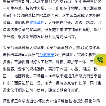
生杂草常量即可，从这里我们也可以看出，多年生杂草比之
一年生杂草，抗药性大增，一旦出现在作物地，清远湘军草
业■对于普通的选择性除草剂而言，这类杂草就成了更坏的
杂草。我们现在
建植草坪
，大多是在地头、沟边、路边、河
边等这些杂草的聚集地。很多施工单位在铺草种草时，整地
不严格，很多杂草的发达根系没有清理出来；
宝安台湾草种植大型基地-宝安台湾草放心订购-茂沁绿化草
皮种植基地■以优质的
台湾草草
为生产基地，实地面积数百
多亩，草扬拥有很好人工起草、种植、养护于一体，草皮可
根据客户要求的规格选择，实用于公园、小区、河提、校
园……地面绿化。草场至2010年以来短短几年草皮销售享誉
广东广西周边即云、贵、川等，拥有多家合作伙伴，同时也
迎来伙伴们的认可与信赖，建立长期合作关系。
怀集哪里有草皮出售-怀集大叶油草种植基地-茂沁绿化草场