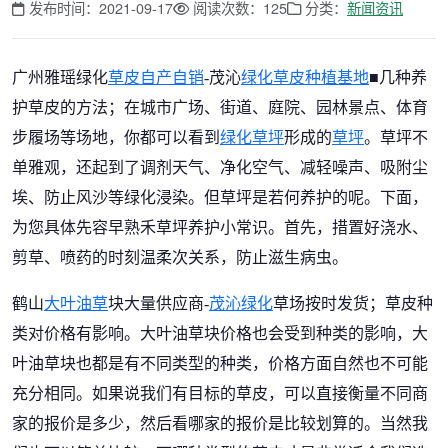
发布时间：2021-09-17
阅读次数：125
分类：
新闻资讯
广州雅瑶绿化
草皮自产自销
-茂沁
绿化草皮种植基地
■几种养
护草皮的方法；在城市广场、街道、庭院、园林景点、体育
步履场等场地，你都可以看到
绿化草坪
形成的
草坪
。草坪不
单雅观，还起到了调剂天气、净化空气、减轻噪声、吸附尘
埃、防止风沙等绿化浸染。但草坪是若何养护的呢。下面，
为您具体先容早熟禾草坪养护小常识。首先，措置好浇水、
剪草、喷药的时刻温柔次关系，防止滋生病虫。
鹤山
大叶油草
块大量供应商-
茂沁绿化
草场按时发货；草皮种
类对价格有影响。大叶油草块价格也会受到种类的影响，大
叶油草块也都是有不同类型的种类，价格方面自然也不可能
充分相同。如果说我们有目标的草皮，可以直接衡量不同商
家的报价是多少，然后看哪家的报价是比较划算的。当然我