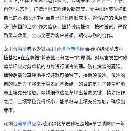
定位”的农林企业现代运作模式。公司秉承“天人合一、回归
自然”为宗旨，打造环境工程建设新高度，无中间环节价格低
自己的基地甩开中间商自己销售降低成本。将“客户的满意是
我们永恒的追求”作为信条，坚持诚实报价，按时送货，严保
质量与数量，全心全意为客户着想，期待与您的合作。
龙川
台湾草
卷多少钱-龙川
台湾草卷供应
商-茂沁绿化草皮种
植基地■在应尊循“剪去量三分之一”的原则。对病害发生时修
剪草坪应对剪草机的刀片进行消毒处理。防止病害的蔓延。
播种后覆沙草坪地平整好就可播种了，播后须覆沙。覆沙的
自的就是为了将来土壤表面不板结，的目的是为了使草籽能
与土壤充分接触。精耕细作这是草坪出苗的关键，精耕细作
之后，土壤颗粒变得细小，能草籽与土壤充分接触，确保出
芽率。
深圳
台湾草供应
商-茂沁绿化草皮种植基地■草甘膦防除一年