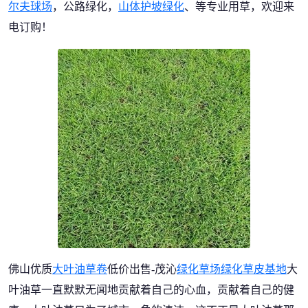
尔夫球场
，公路绿化，
山体护坡绿化
、等专业用草，欢迎来
电订购！
佛山优质
大叶油草卷
低价出售-茂沁
绿化草场
绿化草皮基地
大
叶油草一直默默无闻地贡献着自己的心血，贡献着自己的健