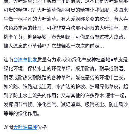
康，大叶油草只为了城市一角的清洁，这不正是大叶油草那
可贵的精神吗？大叶油草你那可贵的精神让我佩服，我愿来
生做一棵平凡的大叶油草。有人爱婀娜多姿的玫瑰，有人喜
欢色彩丰富的牡丹，可我非常喜欢那不起眼的大叶油草，是
桃李争芬；柳条婆娑，春光明媚，可你是否想过被人践踏，
被人遗忘的小草鞋吗？它鼓舞我一次次向前走…
连南
台湾草批发
质量有力求-茂沁绿化草皮种植基地■草皮是
绿化环境，保持水土的环保草坪，采用耐瘠，耐旱或耐湿、
耐寒或耐热又耐践踏的各种草种，能在恶劣的环境中生长，
如公路、铁路边或江河、水库边的护坡、护堤绿化草皮，起
到了防止水土流失的作用；又与其他的许多乔木.灌木一起，
发挥调节气候、净化空气、减轻噪声、吸附灰尘、防止风沙
等等的绿化作用。
龙岗
大叶油草坪
价格