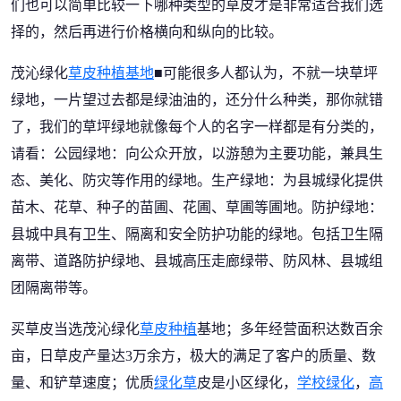
们也可以简单比较一下哪种类型的草皮才是非常适合我们选
择的，然后再进行价格横向和纵向的比较。
茂沁绿化
草皮种植基地
■可能很多人都认为，不就一块草坪
绿地，一片望过去都是绿油油的，还分什么种类，那你就错
了，我们的草坪绿地就像每个人的名字一样都是有分类的，
请看：公园绿地：向公众开放，以游憩为主要功能，兼具生
态、美化、防灾等作用的绿地。生产绿地：为县城绿化提供
苗木、花草、种子的苗圃、花圃、草圃等圃地。防护绿地：
县城中具有卫生、隔离和安全防护功能的绿地。包括卫生隔
离带、道路防护绿地、县城高压走廊绿带、防风林、县城组
团隔离带等。
买草皮当选茂沁绿化
草皮种植
基地；多年经营面积达数百余
亩，日草皮产量达3万余方，极大的满足了客户的质量、数
量、和铲草速度；优质
绿化草
皮是小区绿化，
学校绿化
，
高