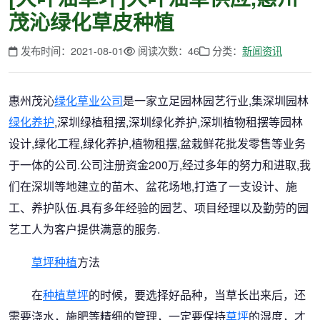
茂沁绿化草皮种植
发布时间：2021-08-01
阅读次数：46
分类：
新闻资讯
惠州茂沁
绿化草业公司
是一家立足园林园艺行业,集深圳园林
绿化养护
,深圳绿植租摆,深圳绿化养护,深圳植物租摆等园林
设计,绿化工程,绿化养护,植物租摆,盆栽鲜花批发零售等业务
于一体的公司.公司注册资金200万,经过多年的努力和进取,我
们在深圳等地建立的苗木、盆花场地,打造了一支设计、施
工、养护队伍.具有多年经验的园艺、项目经理以及勤劳的园
艺工人为客户提供满意的服务.
草坪种植
方法
在
种植草坪
的时候，要选择好品种，当草长出来后，还
需要浇水，施肥等精细的管理，一定要保持
草坪
的湿度，才