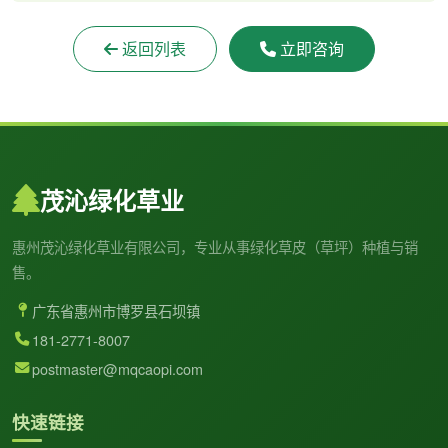
返回列表
立即咨询
茂沁绿化草业
惠州茂沁绿化草业有限公司，专业从事绿化草皮（草坪）种植与销
售。
广东省惠州市博罗县石坝镇
181-2771-8007
postmaster@mqcaopi.com
快速链接