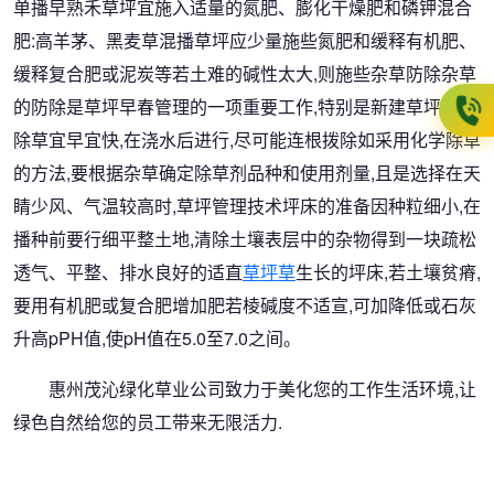
单播早熟禾草坪宜施入适量的氮肥、膨化干燥肥和磷钾混合
肥:高羊茅、黑麦草混播草坪应少量施些氮肥和缓释有机肥、
缓释复合肥或泥炭等若土难的碱性太大,则施些杂草防除杂草
的防除是草坪早春管理的一项重要工作,特别是新建草坪,人工
除草宜早宜快,在浇水后进行,尽可能连根拨除如采用化学除草
的方法,要根据杂草确定除草剂品种和使用剂量,且是选择在天
睛少风、气温较高时,草坪管理技术坪床的准备因种粒细小,在
播种前要行细平整土地,清除土壤表层中的杂物得到一块疏松
透气、平整、排水良好的适直
草坪草
生长的坪床,若土壤贫瘠,
要用有机肥或复合肥增加肥若棱碱度不适宣,可加降低或石灰
升高pPH值,使pH值在5.0至7.0之间。
惠州茂沁绿化草业公司致力于美化您的工作生活环境,让
绿色自然给您的员工带来无限活力.