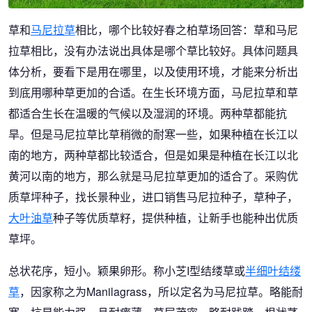
草和
马尼拉草
相比，哪个比较好春之柏草场回答：草和马尼
拉草相比，没有办法说出具体是哪个草比较好。具体问题具
体分析，要看下是用在哪里，以及使用环境，才能来分析出
到底用哪种草更加的合适。在生长环境方面，马尼拉草和草
都适合生长在温暖的气候以及湿润的环境。两种草都能抗
旱。但是马尼拉草比草稍微的耐寒一些，如果种植在长江以
南的地方，两种草都比较适合，但是如果是种植在长江以北
黄河以南的地方，那么就是马尼拉草更加的适合了。采购优
质草坪种子，找长景种业，进口销售马尼拉种子，草种子，
大叶油草
种子等优质草籽，提供种植，让新手也能种出优质
草坪。
总状花序，短小。颖果卵形。称小芝I型结缕草或
半细叶结缕
草
，因家称之为Manilagrass，所以定名为马尼拉草。略能耐