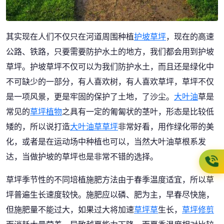
其实现在人们不仅只在河道周围种植
护坡草坪
，现在的高速
公路、铁路，只要需要防护水土的地方，我们都会用到护坡
草坪。护坡草坪不仅可以为我们防护水土，而且还是绿化中
不可缺少的一部分，有人喜欢树，有人喜欢草坪，草坪不仅
是一项风景，更是牢固的保护了土地，了沙尘。
大叶油
草是
常见的
草坪植物
之具有一定的匍匐状的茎叶，形态是比较低
矮的，所以说打造
大叶油草草坪
非常好看，用作绿化带的美
化，或者是在运动场中种植也可以，当然大叶油草根系发
达，当做护坡的草坪也是非常不错的选择。
草坪季节性的不同培植施肥方法由于春季温度适宜，所以草
坪普遍生长速度较快。施肥应以磷、肥为主，早春尽快施，
但施肥量不能过大，如果过大将加速
草坪草
生长，
草坪修剪