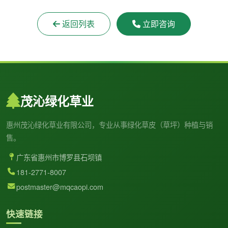
返回列表
立即咨询
茂沁绿化草业
惠州茂沁绿化草业有限公司，专业从事绿化草皮（草坪）种植与销
售。
广东省惠州市博罗县石坝镇
181-2771-8007
postmaster@mqcaopi.com
快速链接