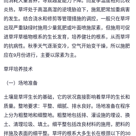
而消耗大量营养，导致越夏能力下降。而夏季温度相对比较
炎热，草坪处于高温高湿的逆境胁迫下，施氮肥常加重病害
的发生。结合浇水和修剪等管理措施的调控，一般只在草坪
出现严重缺绿时施用少量氮肥或叶面喷施尿素，但施用可促
进草坪草植物根系的生长发育，培养健壮的根系，从而草坪
的抗病性。秋季天气逐渐变冷，空气开始变干燥，所以施肥
应在9月份进行，主要以尿素为主。
草坪培养技术
（一）场地准备
土壤是草坪生长的基础，它的状况直接影响着草坪的生长和
质量。整地要求：平整、细腻、排水良好。场地准备在程序
上分为粗整地和细整地。粗整地包括排、灌设施的埋设、换
土、清理垃圾、填土。细平整包括改良材料的施用，肥料的
拌施及表面的细平整。草坪的根系大多生长在根颈以下的30