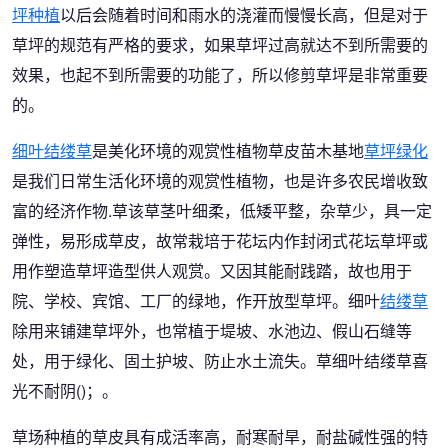
坪种植
以后会随着时间和雨水的浇灌而慢慢长高，但是对于
草坪的规范有严格的要求，如果草坪过高就达不到所需要的
效果，也起不到所需要的功能了，所以修剪草坪是非常重要
的。
细叶结缕草
是美化环境的观赏性植物草皮苗木基地
草坪绿化
是我们日常生活化环境的观赏性植物，也是许多农民增收致
富的经济作物.草该草茎叶细柔，低矮平整，杂草少，具一定
弹性，易形成草皮，故常栽培于花坛内作封闭式花坛草坪或
用作塑造草坪造型供人观赏。又因其能耐践踏，故也用于
院、学校、宾馆、工厂的绿地，作开放型草坪。细叶
结缕草
除用来铺建草坪外，也常植于堤坡、水池边、假山石缝等
处，用于绿化、固土护坡、防止水土流失。草细叶结缕草喜
光不耐阴()；。
草场种植的草皮具有成活率高，耐寒耐旱，耐盐碱性强的特