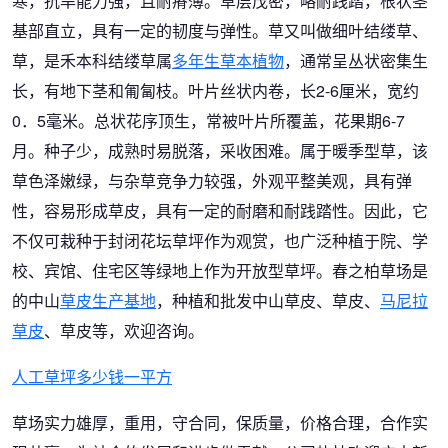
寒，抗旱能力强，且耐瘠薄。草层茂密，略耐践踏，根状茎
基部直立，具有一定的韧度与弹性。草又叫做细叶结缕草、
草，是禾本科结缕草属
多年生草本植物
，通常呈丛状密集生
长，有地下茎和匍匐枝。叶片丝状内卷，长2-6厘米，宽约
0．5毫米。总状花序顶生，常被叶片所覆盖，花果期6-7
月。种子少，成熟时易脱落，采收困难。属于暖季型草，该
草色泽嫩绿，与杂草竞争力较强，外观平整美观，具有弹
性，容易形成草皮，具有一定的耐磨和耐践踏性。因此，它
不仅可栽种于封闭花坛草坪作为观赏，也广泛种植于院、学
校、宾馆、住宅区等绿地上作为开放型草坪。春之柏草场是
的中山
草皮生产基地
，种植和批发中山草皮、草皮、
马尼拉
草皮
、草皮等，欢迎咨询。
人工草坪多少钱一平方
草场实力雄厚，重用，守合同，保质量，价格合理，合作实