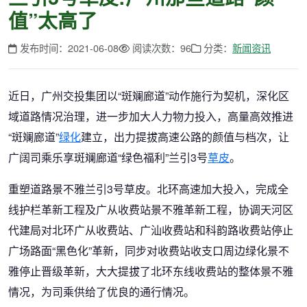
值”太高了
发布时间：2021-06-08
阅读次数：96
分类：
新闻资讯
近日，广州交投集团以“斑斓廊道”动作施行为契机，深化区
域道路情况治理，进一步加大人力物力投入，高量高效推进
“斑斓廊道”
绿化
建立，出力提拔高速公路的颜值与档次，让
广阔司乘乐享斑斓廊道“绿色福利”兰引3号
草皮
。
重塑道路景不雅兰引3号草皮。北环高速加大投入，完成全
线护栏革新工程及广从收费站景不雅革新工程，协调天河区
代建局对北环广从收费站、广汕收费站和科韵路收费站停止
广场路面“黑色化”革新，同步对收费站收支口周边绿化景不
雅停止晋级革新，大大提拔了北环东线收费站的整体景不雅
情况，为司乘供给了优良的通行情况。