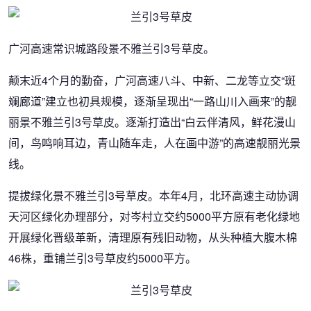
广河高速常识城路段景不雅兰引3号草皮。
颠末近4个月的勤奋，广河高速八斗、中新、二龙等立交“斑
斓廊道”建立也初具规模，逐渐呈现出“一路山川入画来”的靓
丽景不雅兰引3号草皮。逐渐打造出“白云伴清风，鲜花漫山
间，鸟鸣响耳边，青山随车走，人在画中游”的高速靓丽光景
线。
提拔绿化景不雅兰引3号草皮。本年4月，北环高速主动协调
天河区绿化办理部分，对岑村立交约5000平方原有老化绿地
开展绿化晋级革新，清理原有残旧动物，从头种植大腹木棉
46株，重铺兰引3号草皮约5000平方。