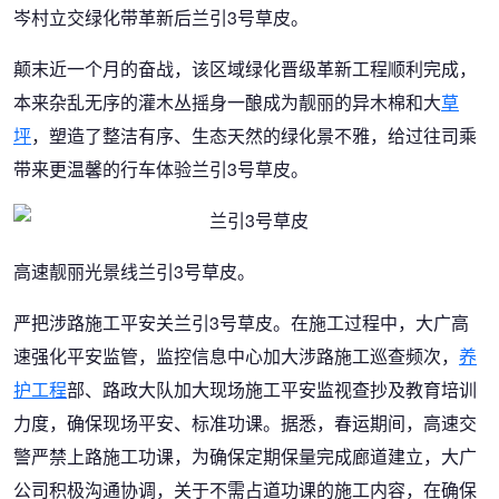
岑村立交绿化带革新后兰引3号草皮。
颠末近一个月的奋战，该区域绿化晋级革新工程顺利完成，
本来杂乱无序的灌木丛摇身一酿成为靓丽的异木棉和大
草
坪
，塑造了整洁有序、生态天然的绿化景不雅，给过往司乘
带来更温馨的行车体验兰引3号草皮。
高速靓丽光景线兰引3号草皮。
严把涉路施工平安关兰引3号草皮。在施工过程中，大广高
速强化平安监管，监控信息中心加大涉路施工巡查频次，
养
护工程
部、路政大队加大现场施工平安监视查抄及教育培训
力度，确保现场平安、标准功课。据悉，春运期间，高速交
警严禁上路施工功课，为确保定期保量完成廊道建立，大广
公司积极沟通协调，关于不需占道功课的施工内容，在确保