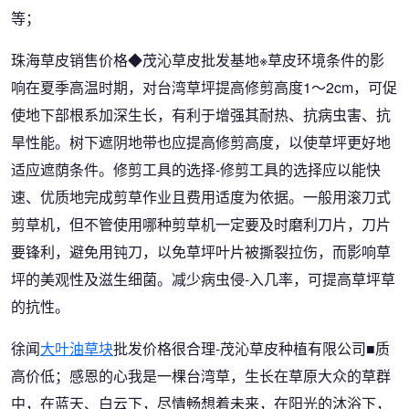
等；
珠海草皮销售价格◆茂沁草皮批发基地※草皮环境条件的影
响在夏季高温时期，对台湾草坪提高修剪高度1～2cm，可促
使地下部根系加深生长，有利于增强其耐热、抗病虫害、抗
旱性能。树下遮阴地带也应提高修剪高度，以使草坪更好地
适应遮荫条件。修剪工具的选择-修剪工具的选择应以能快
速、优质地完成剪草作业且费用适度为依据。一般用滚刀式
剪草机，但不管使用哪种剪草机一定要及时磨利刀片，刀片
要锋利，避免用钝刀，以免草坪叶片被撕裂拉伤，而影响草
坪的美观性及滋生细菌。减少病虫侵-入几率，可提高草坪草
的抗性。
徐闻
大叶油草块
批发价格很合理-茂沁草皮种植有限公司■质
高价低；感恩的心我是一棵台湾草，生长在草原大众的草群
中，在蓝天、白云下，尽情畅想着未来，在阳光的沐浴下，