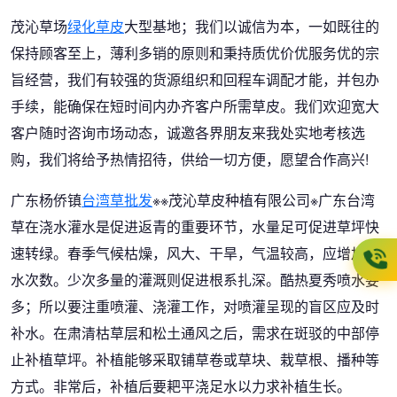
茂沁草场
绿化草皮
大型基地；我们以诚信为本，一如既往的
保持顾客至上，薄利多销的原则和秉持质优价优服务优的宗
旨经营，我们有较强的货源组织和回程车调配才能，并包办
手续，能确保在短时间内办齐客户所需草皮。我们欢迎宽大
客户随时咨询市场动态，诚邀各界朋友来我处实地考核选
购，我们将给予热情招待，供给一切方便，愿望合作高兴!
广东杨侨镇
台湾草批发
※※茂沁草皮种植有限公司※广东台湾
草在浇水灌水是促进返青的重要环节，水量足可促进草坪快
速转绿。春季气候枯燥，风大、干旱，气温较高，应增加灌
水次数。少次多量的灌溉则促进根系扎深。酷热夏秀喷水要
多；所以要注重喷灌、浇灌工作，对喷灌呈现的盲区应及时
补水。在肃清枯草层和松土通风之后，需求在斑驳的中部停
止补植草坪。补植能够采取铺草卷或草块、栽草根、播种等
方式。非常后，补植后要耙平浇足水以力求补植生长。