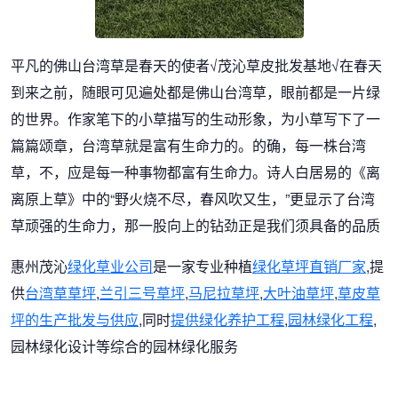
平凡的佛山台湾草是春天的使者√茂沁草皮批发基地√在春天
到来之前，随眼可见遍处都是佛山台湾草，眼前都是一片绿
的世界。作家笔下的小草描写的生动形象，为小草写下了一
篇篇颂章，台湾草就是富有生命力的。的确，每一株台湾
草，不，应是每一种事物都富有生命力。诗人白居易的《离
离原上草》中的“野火烧不尽，春风吹又生，”更显示了台湾
草顽强的生命力，那一股向上的钻劲正是我们须具备的品质
惠州茂沁
绿化草业公司
是一家专业种植
绿化草坪直销厂家
,提
供
台湾草草坪
,
兰引三号草坪
,
马尼拉草坪
,
大叶油草坪
,
草皮草
坪的生产批发与供应
,同时
提供绿化养护工程
,
园林绿化工程
,
园林绿化设计等综合的园林绿化服务