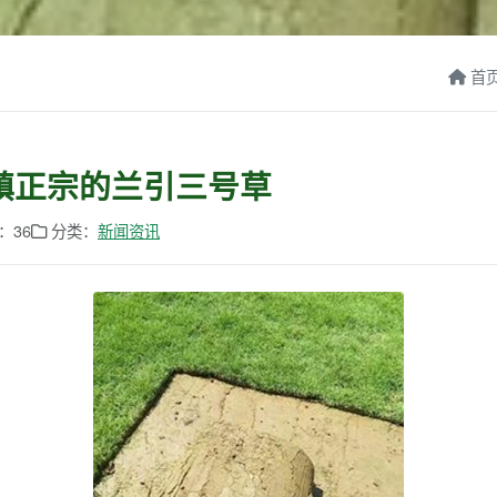
首
棋镇正宗的兰引三号草
：36
分类：
新闻资讯