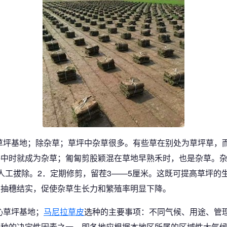
草坪基地；除杂草；草坪中杂草很多。有些草在别处为草坪草，
坪中时就成为杂草；匍匐剪股颖混在草地早熟禾时，也是杂草。
人工拔除。2．定期修剪，留茬3——5厘米。这既可提高草坪的
和抽穗结实，促使杂草生长力和繁殖率明显下降。
沁草坪基地；
马尼拉草皮
选种的主要事项：不同气候、用途、管
选种的决定性因素之一，即各地应根据本地区所属的区域性大气