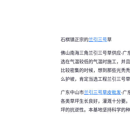
石棋镇正宗的
兰引三号
草
佛山南海三角兰引三号草供应-广
选在气温较低的气温时施工，并
比较密集的时候，想到那些光秃
么护坡，肯定当选工程兰引三号
广东中山市
兰引三号草皮批发
-广
各类草坪生长良好，灌溉十分要
坪的抗逆性。本基地坚持科学的