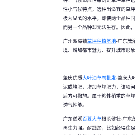
性小气候特点，选种出适宜的草
极为显著的水平，即使两个品种
而另一个品种却无法生存。因此
广州派潭镇
草坪种植基地
-广东茂
境、增加都市魅力、提升城市形
肇庆优质
大叶油草卷批发
-肇庆大
泥或堆肥，增加草坪肥力，该项
后方可撒施。属于粘性稍重的草
透气性能。
广东遂溪
百慕大草
根系健壮-广东
再生力强。耐践踏，比如经得住