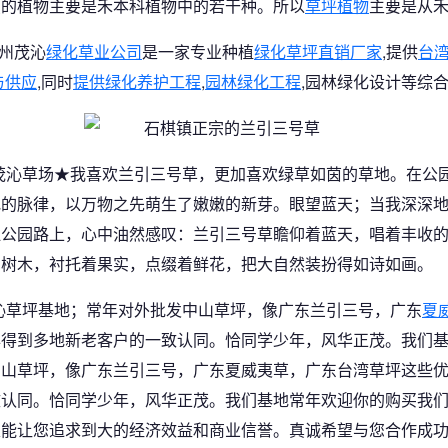
点的植物主要是禾本科植物中的若干种。所以
草坪植物
主要是从
惠州茂沁
绿化草业公司
是一家专业种植
绿化草坪直销厂家
,提供
台
与供应
,同时
提供绿化养护工程
,
园林绿化工程
,园林绿化设计等综
茂沁草场★我喜欢兰引三号草，更加喜欢绿草如茵的草地。在公
地的脉律，以万物之先萌生了嫩嫩的新芽。眼望蓝天；当我深深
江公园路上，心中油然感叹：兰引三号草瞻仰着蓝天，唱着丰收
着树木，衬托着果实，点缀着鲜花，把大自然装扮得如诗如画。
沁草坪基地；常年对外批发中山草坪，像广东兰引三号，广东
夏
年得到多地新老客户的一致认同。恰同学少年，风华正茂。我们
中山草坪，像广东兰引三号，广东夏威夷草，广东台湾草坪这些
致认同。恰同学少年，风华正茂。我们基地常年欢迎你的购买我
定能让您追求到大的经济效益和商业信誉。真诚希望与您合作成