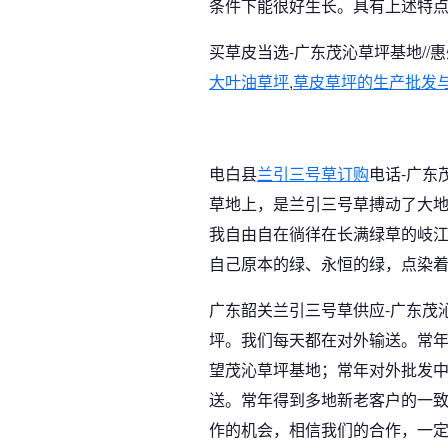
条件下能很好生长。具有上述特
买草皮当选-广东茂沁草坪基地//
大叶油草坪
,
草皮草坪的生产批发
电白县
兰引三号草订购
电话-广东
草地上，是兰引三号草搏动了大
我自由自在徜徉在长满绿草的岐
自己原本的绿、永恒的绿，点染
广东韶关兰引三号草供应-广东茂
坪。我们每天都在对外输送。常
望茂沁草坪基地；常年对外批发
送。常年得到多地新老客户的一
作的机会，相信我们的合作，一