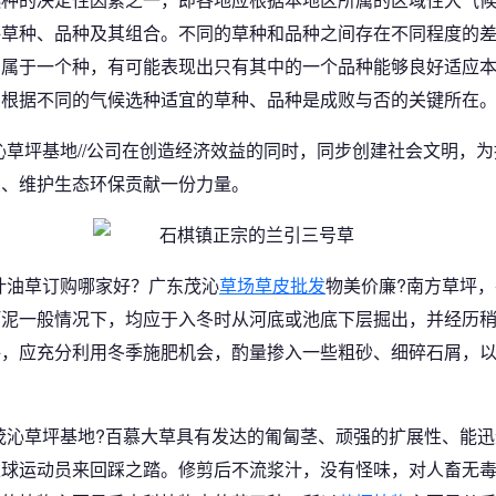
坪草种、品种及其组合。不同的草种和品种之间存在不同程度的
同属于一个种，有可能表现出只有其中的一个品种能够良好适应
，根据不同的气候选种适宜的草种、品种是成败与否的关键所在
沁草坪基地//公司在创造经济效益的同时，同步创建社会文明，
象、维护生态环保贡献一份力量。
叶油草订购哪家好？广东茂沁
草场草皮批发
物美价廉?南方草坪
河泥一般情况下，均应于入冬时从河底或池底下层掘出，并经历
坪，应充分利用冬季施肥机会，酌量掺入一些粗砂、细碎石屑，
茂沁草坪基地?百慕大草具有发达的匍匐茎、顽强的扩展性、能
足球运动员来回踩之踏。修剪后不流浆汁，没有怪味，对人畜无