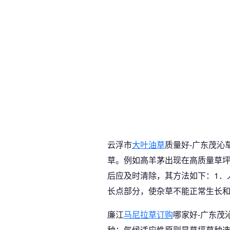
云浮市
大叶油草
质量好-广东茂沁
草。例如高羊茅出现在高质量草
后应及时清除，其方法如下：1．
长点部分，使杂草不能正常生长
廉江
马尼拉草订购
哪家好-广东茂
种：气候适应性原则是草坪草种