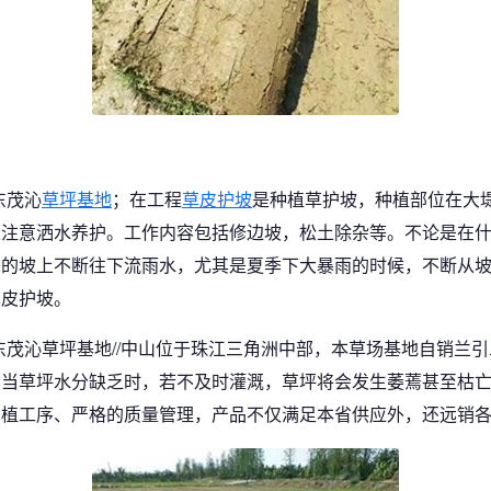
东茂沁
草坪基地
；在工程
草皮护坡
是种植草护坡，种植部位在大
且注意洒水养护。工作内容包括修边坡，松土除杂等。不论是在
秃的坡上不断往下流雨水，尤其是夏季下大暴雨的时候，不断从
草皮护坡。
东茂沁草坪基地//中山位于珠江三角洲中部，本草场基地自销兰引
。当草坪水分缺乏时，若不及时灌溉，草坪将会发生萎蔫甚至枯
种植工序、严格的质量管理，产品不仅满足本省供应外，还远销