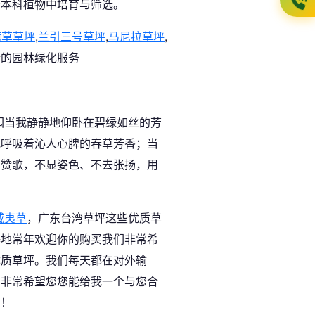
禾本科植物中培育与筛选。
湾草草坪
,
兰引三号草坪
,
马尼拉草坪
,
合的园林绿化服务
园当我静静地仰卧在碧绿如丝的芳
地呼吸着沁人心脾的春草芳香；当
的赞歌，不显姿色、不去张扬，用
威夷草
，广东台湾草坪这些优质草
基地常年欢迎你的购买我们非常希
优质草坪。我们每天都在对外输
们非常希望您您能给我一个与您合
功！