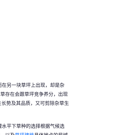
而在另一块草坪上出现，却是杂
杂草存在会跟草坪竞争养分，出现
生长势及其品质，又可剪除杂草生
理水平下草种的选择根据气候选
候，以及
草坪建植
具体地点的局域