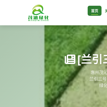
首页
[兰
惠州茂沁
兰引三号
绿