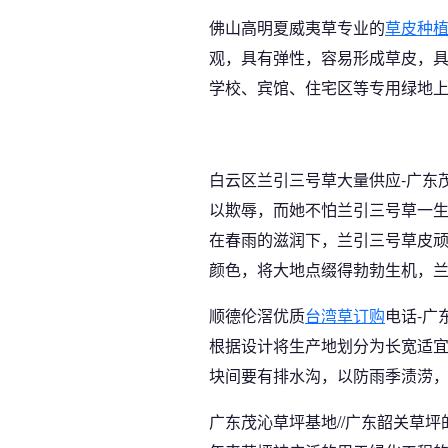
佛山高明夏威夷草专业的
草皮种
观，具有弹性，容易形成草皮，
学校、宾馆、住宅区等专用绿地
白云区兰引三号草大量供应-广东
以欺辱，而她不怕兰引三号草一
在春雨的滋润下，兰引三号草皮
颜色，将大地点缀得勃勃生机，
顺德伦滘优质
台湾草订购
电话-广
根据设计将生产地划分为长宽适
块间要有排水沟，以防雨季渍涝，
广东茂沁草坪基地//广东韶关草