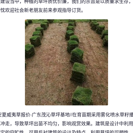
的建设当中，种植的草坪质优价廉，我们的宗旨是以质量求生存
热忱欢迎社会新老朋友前来参观指导订货。
安夏威夷草报价-广东茂沁草坪基地//在育苗期采用雾化喷水草籽
被冲走，导致草坪出苗不均匀，影响观赏效果。建筑是设计中利
一定的空旷性，可用反衬建筑的设计及特点，利用草坪的可塑性