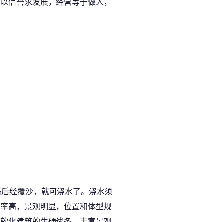
，以信誉求发展，经营等于做人，
播后经覆沙，就可浇水了。浇水须
用率高，景观明显，位置和体型规
，软化建筑的生硬线条，丰富景观