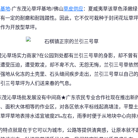
植基地
-广东茂沁草坪基地//佛山
草皮供应
：夏威夷草该草色泽嫩绿
具有一定的耐磨和耐践踏性。因此，它不仅可栽种于封闭花坛草
上作为开放型草坪。
茂沁草场实力商家?在公园到处都有兰引三号草的身影，却不曾
生遭受压迫，遭受欺凌，却不卑不亢、无怨无悔，兰引三号草依
顽强地从化冻的土壳里、石头缝间疾步走出，兰引三号草以自己
兰引三号草坪为人们送来春的气息。
东茂沁草场批发展没有中间商★广东农民专业合作社现在推出新
宜、面积大体相等的作业区，对各区依水平标线起高填洼，平整
草坪草地表排水适宜坡度2‰左右，雨季时便于从地块中心向排
坪的特点就是在于它可以为城市，公路等提供清爽感，让原本就不