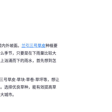
堤内外坡面。
兰引三号草皮
种植要
什么季节，只要是在下雨量比较大
坡上汹涌而下的雨水，首先想到怎
三号草皮-草块-草卷-草坪等，想让
亡。选择优良草种，能有效提高草
各大城市。