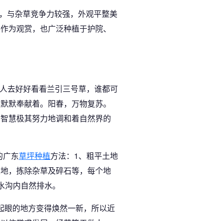
，与杂草竞争力较强，外观平整美
坪作为观赏，也广泛种植于护院、
有人去好好看看兰引三号草，谁都可
然默默奉献着。阳春，万物复苏。
的智慧极其努力地调和着自然界的
的广东
草坪种植
方法：1、粗平土地
土地，拣除杂草及碎石等，每个地
水沟内自然排水。
起眼的地方变得焕然一新，所以近