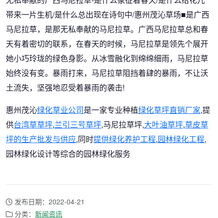
带来一片生机/是什么总出现在诗句中/惠州茂沁草场■是广西
马尼拉草，是那无私奉献的马尼拉草。广西马尼拉草总和春
天有着密切的联系，在春天的时候，马尼拉草是领先个展开
她小巧玲珑的绿色身影。从冰雪融化到绵绵细雨，马尼拉草
始终没有变。暴雨打来，马尼拉草阻挡着肆的暴雨，不让沃
土流失，坚强地忍受着暴雨的袭击!
惠州茂沁
绿化草业公司
是一家专业种植
绿化草坪直销厂家
,提
供
台湾草草坪
,
兰引三号草坪
,马尼拉草坪,
大叶油草坪
,
草皮草
坪的生产批发与供应
,同时
提供绿化养护工程
,
园林绿化工程
,
园林绿化设计等综合的园林绿化服务
发布日期：2022-04-21
分类：
新闻资讯