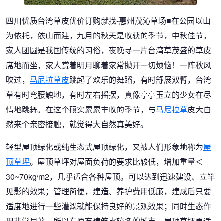
四川优质台湾草皮优价订购就找-惠州茂沁草场■在公园以山
为依托，依山而建，九月的秋天是收获的季节，中秋佳节，
家人团圆是我国传统的习俗，夜晚寻一片台湾草茂盛的草皮
席地而坐，家人赏着明月聊着家常抛开一切烦恼！一阵秋风
吹过，
马尼拉草皮
跳起了欢乐的舞蹈，有时舒展双臂，台湾
草有时弯腰触地，有时左右摇摆，真像亭亭玉立的少女在尽
情地跳舞。在这个硕实累累丰收的季节，与
马尼拉草
皮大自
然来个亲密接触，就觉得大自然真美好。
轻型屋顶绿化或纯生态式屋顶绿化，又被人们形象地称为
屋
顶草坪
。屋顶草坪对屋面负荷的要求比较低，增加重量＜
30~70kg/m2，几乎适合各种屋顶。可以达到迅速建设、立竿
见影的效果；管理简便，建造、养护费用低廉，建成后只要
适度地进行一些灌溉就能保持良好的景观效果；同时生态作
用非常显著，所以在原有建筑比较多的城市，屋顶草坪更适