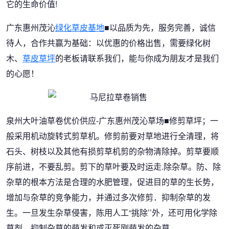
它的生命价值!
广东惠州茂沁
绿化草皮基地
■以品质为先，服务完善，诚信
待人，合作共赢为基础：以优惠的价格出售，需要绿化树
木、
草皮草坪
的老板请联系我们，能与你成为朋友才是我们
的心愿！
泉州大叶油草卷优价供应-广东惠州茂沁草场■修剪草坪；一
般采用机动旋转式剪草机。修剪前要对草地进行全清理，将
石头、树枝以及其他有损剪草机剪的杂物清除掉。剪草要顺
序前进，不要乱剪。剪下的草叶要及时运走.除杂草。防、除
杂草的根本方法是合理的水肥管理，促进目的草的生长势，
增加与杂草的竞争能力，并通过多次修剪．抑制杂草的发
生。一旦发生杂草侵害，陈用人工“挑除’’外，还可用化学除
草剂，抑制杂草的萌发和或灭死刚萌发的杂草。