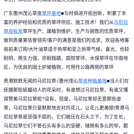
广东惠州茂沁草皮
草坪基地
■与时俱进开拓创新，积累了丰
富的养护经验和优质的草坪供应、施工技术！我们从
马尼拉
草皮批发
草坪生产、建植到维护，生产与销售的优质草坪，
做到质量第信誉领先!客户的满意是我们的追求，欢迎各地客
商前来订购!大叶油草适于热带和亚之热带气候，喜光，也较
耐阴，再生力强，亦耐践踏，庭院草坪、水保草坪在华南地
区，为优良的固土护坡植物，可用作公路两侧的草坪
贵港默默无闻的马尼拉草√惠州茂沁
草皮种植基地
■当人们在
抚摸那些妩媚动人的花朵时，有谁想过马尼拉草，有谁又懂
得赞美马尼拉草呢?没有，但是，马尼拉草却无意那些虚
荣，马尼拉草只是默默地去衬托花儿，让花儿更美丽!贵港马
尼拉草草是坚强不屈的，它们被压在石头之下，为了生长，
马尼拉草它们不管石头有多么的坚硬，缝隙有多么的窄，都