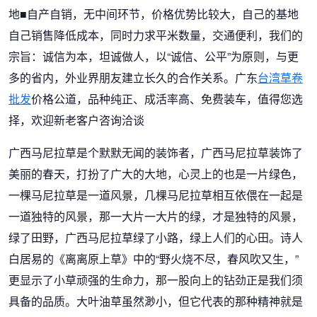
地■自产自销，无中间环节，价格优势比较大，自己的基地
自己销售降低成本，同时力求平米数量，交通便利，我们的
宗旨：诚信为本，坦诚做人，以“诚信、公平”为原则，与更
多的省内，外业界朋友建立长久的合作关系。广东
台湾草卷
批发
价格公道，品种纯正、成活率高、免费装车，值得您选
择，欢迎新老客户咨询洽谈
广西马尼拉草是个默默无闻的装饰者，广西马尼拉草装饰了
美丽的春天，打扮了广大的大地，心灵上的也是一片绿色，
一棵马尼拉草是一道风景，几棵马尼拉草相互依偎在一起是
一道独特的风景，那一大片一大片的绿，才是独特的风景，
绿了田野，广西马尼拉草绿了小路，绿上人们的心田。诗人
白居易的《离离原上草》中的“野火烧不尽，春风吹又生，”
更显示了小草顽强的生命力，那一股向上的钻劲正是我们须
具备的品质。大叶油草虽然渺小，但它代表的那种精神就是