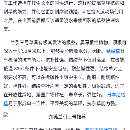
等工作选择在其生长季的时候进行，这样能提高草坪抗病和
耐旱的能力，并使它更加耐摩耐践踏。4.在投入运动场使用
之后，在比赛前后都应该适量浇水来使断裂的草茎快速恢
复。
兰引三号草具有极其发达的根茎，属深根性植物，须根可
深入土层30厘米以上，能够充分吸收水分，因此，
结缕草
具
有极强的抗旱能力。抗寒性强。结缕草不但耐高温，在极端
低温-33℃条件下也能安全越冬。耐盐碱性强。结缕草对土
壤要求不高，可以在微碱性土壤中生长。耐磨、耐践踏性
好、弹性好。结缕草叶片有一定的柔韧性，极耐践踏，适宜
在开放性绿地、游园广场种植，寿命长，弹性好。
日本结缕
草
易于形成单一连片、平整美观的草坪，抗杂草能力强。
兰引三号草适合做为游憩、运动场、
高尔夫球场草坪
。主