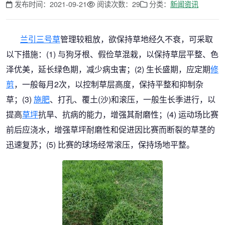
发布时间：2021-09-21
阅读次数：29
分类：
新闻资讯
兰引三号草
管理较粗放，欲保持草地经久不衰，可采取
以下措施：(1) 与狗牙根、假俭草混栽，以保持草层平整、色
泽优美，延长绿色期，减少病虫害；(2) 生长盛期，应定期
修
剪
，一般每月2次，以控制草层高度，保持平整和抑制杂
草；(3)
施肥
、打孔、覆土(沙)和滚压，一般生长季进行，以
提高
草坪
抗旱、抗病的能力，增强其耐磨性；(4) 运动场比赛
前后应浇水，增强草坪耐磨性和促进因比赛而断裂的草茎的
迅速复苏；(5) 比赛的球场经常滚压，保持场地平整。