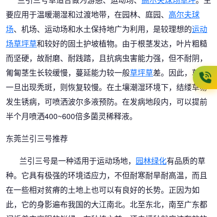
要应用于温暖潮湿和过渡地带，在园林、庭园、
高尔夫球
场
、机场、运动场和水土保持地广为利用，是较理想的
运动
场草坪草
和较好的固土护坡植物。由于根茎发达，叶片粗糙
而坚硬，故耐磨、耐践踏，且抗病虫害能力强，但不耐阴，
匍匐茎生长较缓慢，蔓延能力较一般
草坪草
差。因此，草坪
一旦出现秃斑，则恢复较慢。在土壤潮湿环境下，结缕草易
发生锈病，可喷洒波尔多液预防。在发病地段内，可以提前
半个月喷洒400~600倍多菌灵稀释液。
东莞兰引三号推荐
兰引三号是一种适用于运动场地，
园林绿化
有品质的草
种。它具有极强的环境适应力，不但耐寒耐旱耐高温，而且
在一些相对贫瘠的土地上也可以有良好的长势。正因为如
此，它的身影遍布我国的大江南北。北至东北，南至广东都