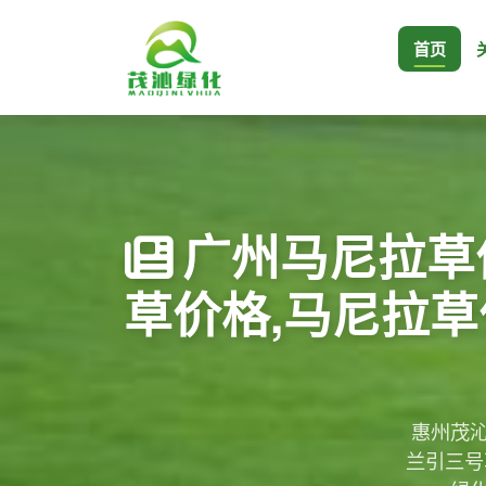
首页
广州马尼拉草
草价格,马尼拉草
惠州茂沁
兰引三号