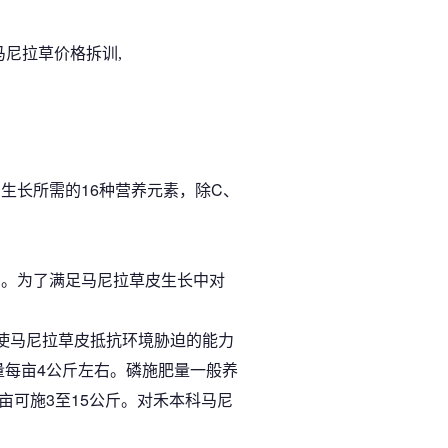
生长所需的16种营养元素，除C、
间。为了满足马尼拉草皮生长中对
使马尼拉草皮抵抗环境胁迫的能力
量每亩4公斤左右。磷施肥量一般养
亩可施3至15公斤。对禾本科马尼