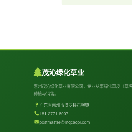
茂沁绿化草业
惠州茂沁绿化草业有限公司，专业从事绿化草皮（草
种植与销售。
广东省惠州市博罗县石坝镇
181-2771-8007
postmaster@mqcaopi.com