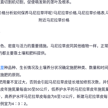
垂直切割机切割，促使萌发新的茎叶及根系。
肥
色、密度与活力的重要措施。马尼拉草皮同其他植物一样，正常
的都主要靠土壤和肥料提供。
皮草
种品种、生长情况及土壤养分状况确定施肥种类、数量和时
衡施肥的原则。
肥用量不宜过大，否则会引起马尼拉草皮徒长增加修剪次数，并
皮年施氮量每亩30至50公斤，低养护水平的马尼拉草皮年施氮
斤，高养护水坪马尼拉草皮每亩为6至12公斤，新建马尼拉草皮每
例宜为4∶3∶2。