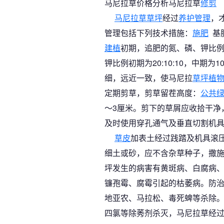
马尼拉草价格分析马尼拉草
修剪
马尼拉草草坪
经过
养护管理
，
管理包括下列技术措施：
施肥
基
建植
初期，追肥的氮、磷、钾比例以1
钾比例初期为20:10:10，中期
细，远近一致，使马尼拉
草坪植
定期剪草，剪草留茬高度：
公共
～3厘米。剪下的草屑应收拾干净，
及时使用穿孔通气及垂直切割机
草皮
加表土经过践踏及机具滚
细土或砂，应不含杂草种子，撒施
坪发生的病害有黄斑病、白腐病、
镰孢霉、腐霉引起的枯萎病。防
地亚农、马拉松、毒死蜱等杀除
四氯等除莠剂杀灭，马尼拉草经