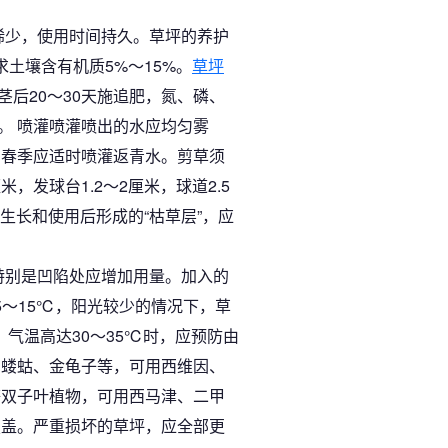
稀少，使用时间持久。草坪的养护
土壤含有机质5%～15%。
草坪
嫩茎后20～30天施追肥，氮、磷、
合肥。 喷灌喷灌喷出的水应均匀雾
，春季应适时喷灌返青水。剪草须
6厘米，发球台1.2～2厘米，球道2.5
生长和使用后形成的“枯草层”，应
特别是凹陷处应增加用量。加入的
～15℃，阳光较少的情况下，草
气温高达30～35℃时，应预防由
、蝼蛄、金龟子等，可用西维因、
等双子叶植物，可用西马津、二甲
覆盖。严重损坏的草坪，应全部更