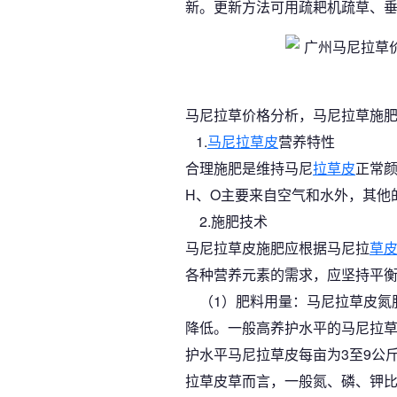
新。更新方法可用疏耙机疏草、
马尼拉草价格分析，马尼拉草施
1.
马尼拉草皮
营养特性
合理施肥是维持马尼
拉草皮
正常颜
H、O主要来自空气和水外，其他
2.施肥技术
马尼拉草皮施肥应根据马尼拉
草
各种营养元素的需求，应坚持平
（1）肥料用量：马尼拉草皮氮
降低。一般高养护水平的马尼拉草
护水平马尼拉草皮每亩为3至9公
拉草皮草而言，一般氮、磷、钾比