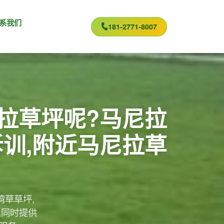
系我们
181-2771-8007
拉草坪呢?马尼拉
拆训,附近马尼拉草
湾草草坪,
,同时提供