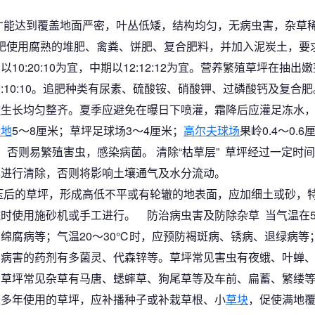
才能达到覆盖地面严密，叶丛低矮，结构均匀，无病虫害，杂草
肥使用腐熟的堆肥、禽粪、饼肥、复合肥料，并加入泥炭土，要求
0:20:10为宜，中期以12:12:12为宜。营养繁殖草坪在抽出
为10:10:10。追肥种类有尿素、硫酸铵、硝酸钾、过磷酸钙及复
物
生长均匀整齐。夏季应避免在曝日下喷灌，霜降后应灌足冻水
绿地
5～8厘米；草坪足球场3～4厘米；
高尔夫球场
果岭0.4～0.
否则易繁殖害虫，感染病菌。 清除“枯草层” 草坪经过一定时间
具进行清除，否则将影响土壤通气及水分流动。
压后的草坪，形成高低不平或有轮辙的地表面，应加细土或砂，
时使用施砂机或手工进行。 防治病虫害及防除杂草 当气温在5
绵腐病等；气温20～30℃时，应预防褐斑病、锈病、退绿病等；
治病害的药剂有多菌灵、代森锌等。草坪常见害虫有夜蛾、叶蝉
。草坪常见杂草有马唐、蟋蟀草、狗尾草等及车前、扁蓄、繁缕
过多年使用的草坪，应补播种子或补栽草根、小
草块
，促使满地