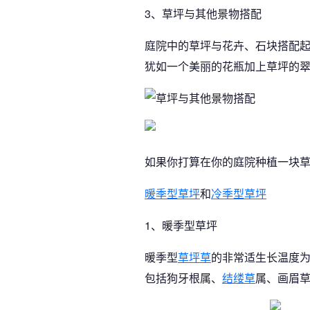
3、草坪与其他景物搭配
庭院中的草坪与花卉、石块搭配
犹如一个美丽的花瓶加上草坪的
如果你打算在你的庭院种植一块
暖季型草坪
和
冷季型草坪
1、暖季型草坪
暖季型
草坪草
的非常适生长温度为
包括狗牙根属、
结缕草
属、画眉