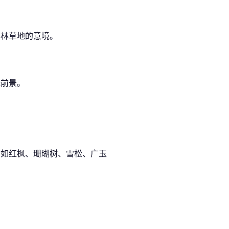
山林草地的意境。
托前景。
。如红枫、珊瑚树、雪松、广玉