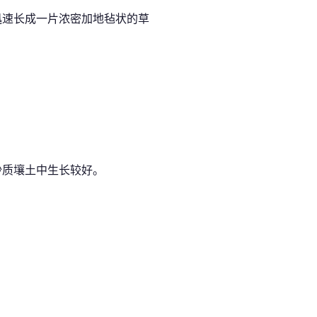
迅速长成一片浓密加地毡状的草
沙质壤土中生长较好。