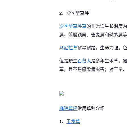
2、冷季型草坪
冷季型草坪草
的非常适生长温度为
属、翦股颖属、雀麦属和碱茅属
马尼拉草
耐旱耐踏，生命力强，
但是矮生
百慕大
是多年生禾草，
草，且不易感染病虫害；对干旱、
庭院草坪
常用草种介绍
1、
玉龙草