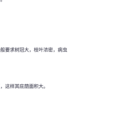
一般要求树冠大，枝叶浓密，病虫
短，这样其庇荫面积大。