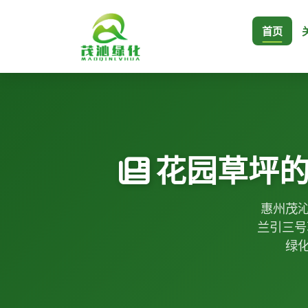
首页
花园草坪
惠州茂沁
兰引三号
绿