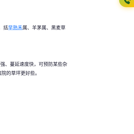
，括
早熟禾
属、羊茅属、黑麦草
力强、蔓延速度快，可预防某些杂
庭院的草坪更好些。