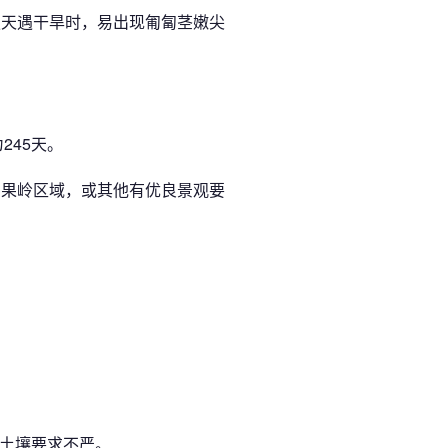
夏天遇干旱时，易出现匍匐茎嫩尖
245天。
的果岭区域，或其他有优良景观要
对土壤要求不严。