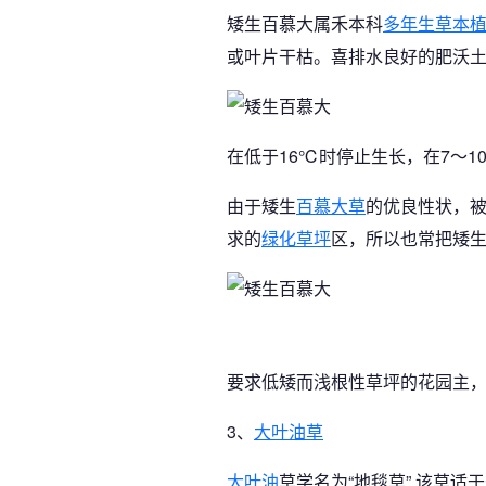
矮生百慕大属禾本科
多年生草本
或叶片干枯。喜排水良好的肥沃
在低于16℃时停止生长，在7～
由于矮生
百慕大草
的优良性状，
求的
绿化草坪
区，所以也常把矮
要求低矮而浅根性草坪的花园主
3、
大叶油草
大叶油
草学名为“地毯草” 该草