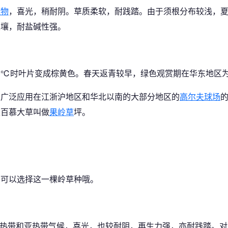
植物
，喜光，稍耐阴。草质柔软，耐践踏。由于须根分布较浅，
土壤，耐盐碱性强。
10℃时叶片变成棕黄色。春天返青较早，绿色观赏期在华东地区为
被广泛应用在江浙沪地区和华北以南的大部分地区的
高尔夫球场
生百慕大草叫做
果岭草
坪。
，可以选择这一棵岭草种哦。
适于热带和亚热带气候，喜光，也较耐阴，再生力强，亦耐践踏。