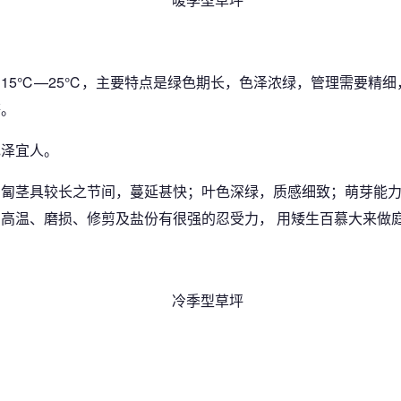
15℃—25℃，主要特点是绿色期长，色泽浓绿，管理需要精细
等。
色泽宜人。
匍匐茎具较长之节间，蔓延甚快；叶色深绿，质感细致；萌芽能
高温、磨损、修剪及盐份有很强的忍受力， 用矮生百慕大来做