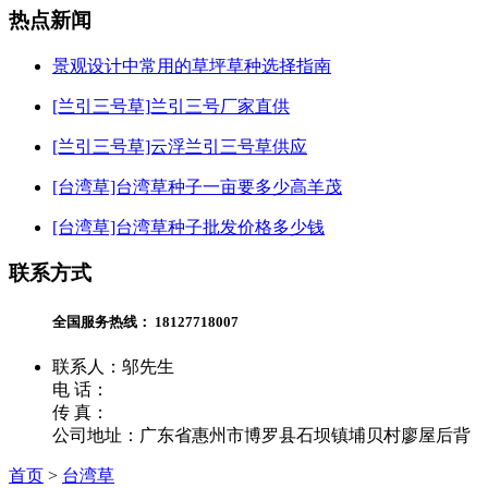
热点新闻
景观设计中常用的草坪草种选择指南
[兰引三号草]兰引三号厂家直供
[兰引三号草]云浮兰引三号草供应
[台湾草]台湾草种子一亩要多少高羊茂
[台湾草]台湾草种子批发价格多少钱
联系方式
全国服务热线：
18127718007
联系人：邬先生
电 话：
传 真：
公司地址：广东省惠州市博罗县石坝镇埔贝村廖屋后背
首页
>
台湾草