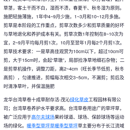
草茎，客土干而不白，湿而不渍，春夏干、秋冬湿为原则。
施肥轻施薄施，1年中4~9月少施，1~3月和10~12月多施。
剪草是本阶段的工作重点，剪草次数多少和剪草质量的好坏
与草地退化和养护成本有关。剪草次数1年控制在8~10次为
宜，2~9月平均每月剪1次，10月至翌年1月每2个月剪1次。
剪草技术要求：一是草高佳观赏为10cm以下，超过10cm可
剪，大于15cm时，会起“草墩”，局部捡净草地细石杂物；二
是剪草机操作，调整刀距，离2~4cm（旺长季节低剪，秋冬
高剪），匀速推进，剪幅每次相交3~5cm，不漏剪；剪后及
时清净草叶，并保温施肥
龙华台湾草卷十成草耐存活-茂沁
绿化草皮
工程园林有限公
司；台湾草卷养护水平要求高。台湾草卷用途广的草坪草，
被广泛应用于
高尔夫球场
果岭球道、球场、保龄球场等运动
场的绿化。
暖季型草坪草
暖季型草坪
草主要分布于长江流域