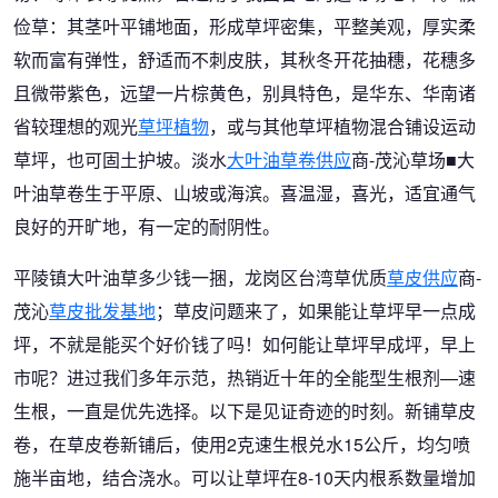
俭草：其茎叶平铺地面，形成草坪密集，平整美观，厚实柔
软而富有弹性，舒适而不刺皮肤，其秋冬开花抽穗，花穗多
且微带紫色，远望一片棕黄色，别具特色，是华东、华南诸
省较理想的观光
草坪植物
，或与其他草坪植物混合铺设运动
草坪，也可固土护坡。淡水
大叶油草卷供应
商-茂沁草场■大
叶油草卷生于平原、山坡或海滨。喜温湿，喜光，适宜通气
良好的开旷地，有一定的耐阴性。
平陵镇大叶油草多少钱一捆，龙岗区台湾草优质
草皮供应
商-
茂沁
草皮批发基地
；草皮问题来了，如果能让草坪早一点成
坪，不就是能买个好价钱了吗！如何能让草坪早成坪，早上
市呢？进过我们多年示范，热销近十年的全能型生根剂—速
生根，一直是优先选择。以下是见证奇迹的时刻。新铺草皮
卷，在草皮卷新铺后，使用2克速生根兑水15公斤，均匀喷
施半亩地，结合浇水。可以让草坪在8-10天内根系数量增加