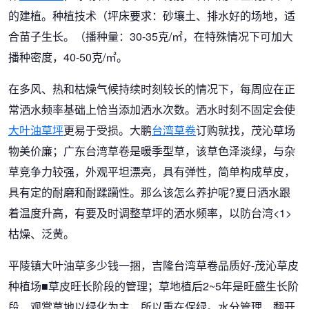
的建植。种植技术（坪床要求：砂壤土、排水好的场地，适
合苗子生长。（播种量：30-35克/㎡，在特殊情况下可加大
播种密度，40-50克/㎡。
在多风、热和枯燥气候持续时刻较长的情况下，每周应在正
常洒水频率基础上恰当添加洒水次数。洒水时刻不固定会使
大叶油草坪
更易于受损。大鹏
台湾草卷
订购就找，茂沁草场
物美价廉；广东台湾草卷是暖季型草，该草色泽淡绿，与杂
草竞争力较强，外观平坦漂亮，具有弹性，简单构成草皮，
具有定的耐磨和耐蹂躏性。那么该怎么养护呢?夏日洒水跟
着温度升高，有要及时调整草坪的洒水频率，以防台湾<1>
枯燥、泛黄。
平陵镇大叶油草多少钱一捆，吉隆台湾草卷品质好-茂沁草皮
种植场■草皮旺长阶段的管理；草地植后2~5年是旺盛生长阶
段，观赏草地以绿化为主，所以重在保绿。水分管理，翻开