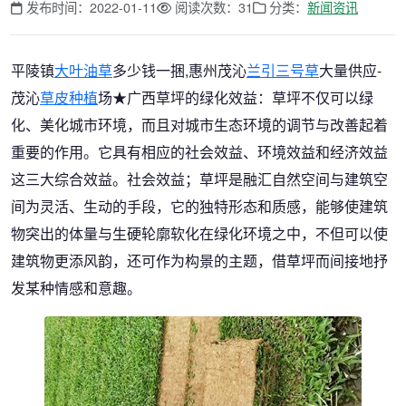
发布时间：2022-01-11
阅读次数：31
分类：
新闻资讯
平陵镇
大叶油草
多少钱一捆,惠州茂沁
兰引三号草
大量供应-
茂沁
草皮种植
场★广西草坪的绿化效益：草坪不仅可以绿
化、美化城市环境，而且对城市生态环境的调节与改善起着
重要的作用。它具有相应的社会效益、环境效益和经济效益
这三大综合效益。社会效益；草坪是融汇自然空间与建筑空
间为灵活、生动的手段，它的独特形态和质感，能够使建筑
物突出的体量与生硬轮廓软化在绿化环境之中，不但可以使
建筑物更添风韵，还可作为构景的主题，借草坪而间接地抒
发某种情感和意趣。