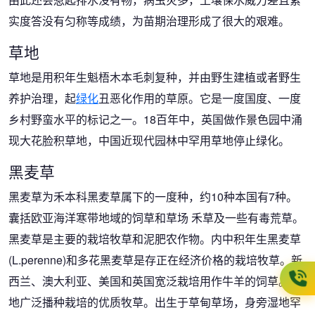
实度答没有匀称等成绩，为苗期治理形成了很大的艰难。
草地
草地是用积年生魁梧木本毛刺复种，并由野生建植或者野生
养护治理，起
绿化
丑恶化作用的草原。它是一度国度、一度
乡村野蛮水平的标记之一。18百年中，英国做作景色园中涌
现大花脸积草地，中国近现代园林中罕用草地停止绿化。
黑麦草
黑麦草为禾本科黑麦草属下的一度种，约10种本国有7种。
囊括欧亚海洋寒带地域的饲草和草场 禾草及一些有毒荒草。
黑麦草是主要的栽培牧草和泥肥农作物。内中积年生黑麦草
(L.perenne)和多花黑麦草是存正在经济价格的栽培牧草。新
西兰、澳大利亚、美国和英国宽泛栽培用作牛羊的饲草。各
地广泛播种栽培的优质牧草。出生于草甸草场，身旁湿地罕