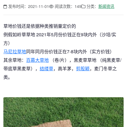
发布时间：2021-11-01
阅读次数：149
分类：
新闻资讯
草地价钱还是依据种类推销量定价的
例假如岭草草地 2021年5月份价钱正在9块内外（沙培/实
方）
马尼拉草地
同年同月份价钱正在7-8块内外（实方价钱）
其余草地：
百慕大草地
（卷/片），黑麦草草地 （纯黑麦草/
带底草黑麦草），
结缕草
，高羊茅，
剪股颖
，麦门冬草之
类。