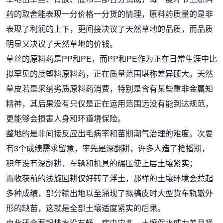
药的取舍能表现一分价格一分货的情理，原料药质量的是非
表现了利润的上下，更间接决议了天然草地的品质，而品质
明显又决议了天然草地的价钱。
草丝的原料药是PP和PE，而PP和PE作为正在日常生涯中比
拟罕见的度塑料原料药，正在质量范围堪称差异硕大。天然
草皮若是采纳劣质原料药消费，特别是含有某些重非金属知
精神，其后果没有只仅是正在运用范围远没有能到达规范，
更能够会损害人身和环道境保险。
整地的是非间接反应出毛病率和苗期潮气治理的难度。次要
有3个成绩需求留意，率先是深翻耕，许多人造了抢播期，
积年没有深翻耕，车辆和机具的碾压使上层土壤紧实；
而收获前的浅旋回耕仅好转了浮土，那样的土壤环境会惹起
多种成绩，部分输出地以至涌现了拟稿皮时大型货车轨辙外
形的缺苗，这就是全部土壤适度紧实的后果。
由此还会惹起排水没有畅，病虫灾多，土壤保水威力差且紧