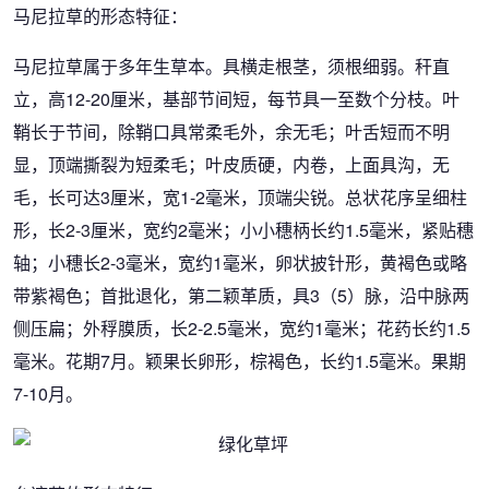
马尼拉草的形态特征：
马尼拉草属于多年生草本。具横走根茎，须根细弱。秆直
立，高12-20厘米，基部节间短，每节具一至数个分枝。叶
鞘长于节间，除鞘口具常柔毛外，余无毛；叶舌短而不明
显，顶端撕裂为短柔毛；叶皮质硬，内卷，上面具沟，无
毛，长可达3厘米，宽1-2毫米，顶端尖锐。总状花序呈细柱
形，长2-3厘米，宽约2毫米；小小穗柄长约1.5毫米，紧贴穗
轴；小穗长2-3毫米，宽约1毫米，卵状披针形，黄褐色或略
带紫褐色；首批退化，第二颖革质，具3（5）脉，沿中脉两
侧压扁；外稃膜质，长2-2.5毫米，宽约1毫米；花药长约1.5
毫米。花期7月。颖果长卵形，棕褐色，长约1.5毫米。果期
7-10月。