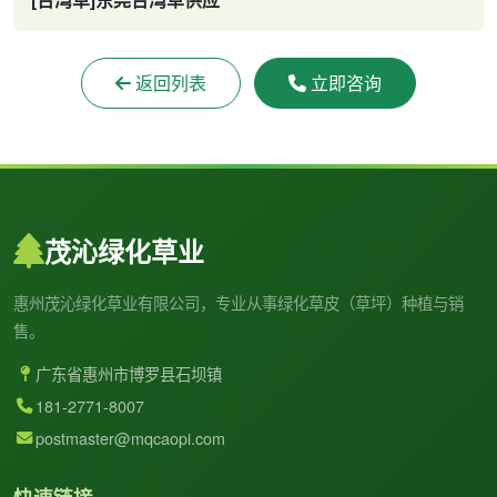
返回列表
立即咨询
茂沁绿化草业
惠州茂沁绿化草业有限公司，专业从事绿化草皮（草坪）种植与销
售。
广东省惠州市博罗县石坝镇
181-2771-8007
postmaster@mqcaopi.com
快速链接