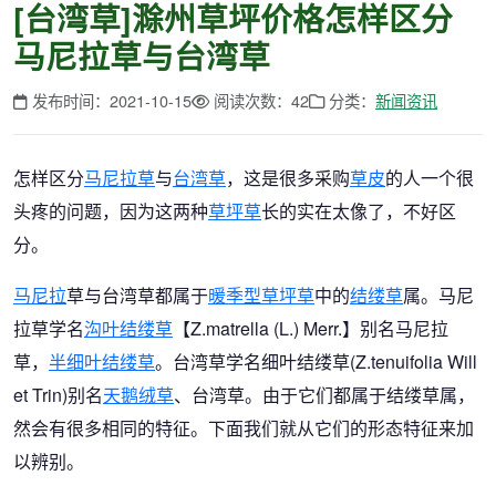
[台湾草]滁州草坪价格怎样区分
马尼拉草与台湾草
发布时间：2021-10-15
阅读次数：42
分类：
新闻资讯
怎样区分
马尼拉草
与
台湾草
，这是很多采购
草皮
的人一个很
头疼的问题，因为这两种
草坪草
长的实在太像了，不好区
分。
马尼拉
草与台湾草都属于
暖季型草坪草
中的
结缕草
属。马尼
拉草学名
沟叶结缕草
【Z.matrella (L.) Merr.】别名马尼拉
草，
半细叶结缕草
。台湾草学名细叶结缕草(Z.tenuifolia Will
et Trin)别名
天鹅绒草
、台湾草。由于它们都属于结缕草属，
然会有很多相同的特征。下面我们就从它们的形态特征来加
以辨别。