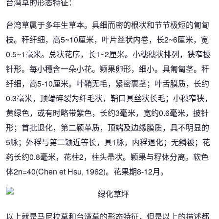
台湾草的形态特征：
台湾草属于多年生草本。具细而密的根状和节节极短的匍匐
枝。秆纤细，高5~10厘米，叶片丝状内卷，长2~6厘米，宽
0.5~1毫米。总状花序，长1~2厘米。小穗穗状排列，狭窄披
针形。每小穗含一朵小花。颖果卵形，细小。具匍匐茎。秆
纤细，高5-10厘米。叶鞘无毛，紧密裹茎；叶舌膜质，长约
0.3毫米，顶端碎裂为纤毛状，鞘口具丝状长毛；小穗窄狭，
黄绿色，或有时略带紫色，长约3毫米，宽约0.6毫米，披针
形；首批退化，第二颖革质，顶端及边缘膜质，具不明显的
5脉；外稃与第二颖近等长，具1脉，内稃退化；无鳞被；花
药长约0.8毫米，花柱2，柱头帚状。颖果与稃体分离。软色
体2n=40(Chen et Hsu, 1962)。花果期8-12月。
以上就是马尼拉草和台湾草的形态特征，但是以上的描述都