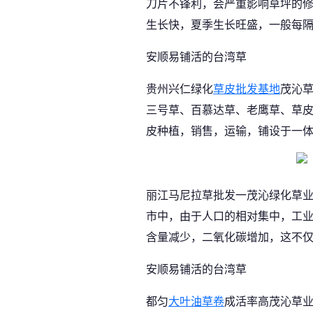
刀片不锋利，会严重影响草坪的
生长快，夏季生长旺盛，一般每隔
安顺易铺活的台湾草
贵州兴仁绿化
草皮批发基地
茂沁
三号草、百慕达草、老鹰草、草
皮种植，销售，运输，铺设于一
丽江马尼拉草批发一茂沁绿化草业
市中，由于人口的相对集中，工
含量减少，二氧化碳增加，这不
安顺易铺活的台湾草
都匀
大叶油草卷
成活率高茂沁草