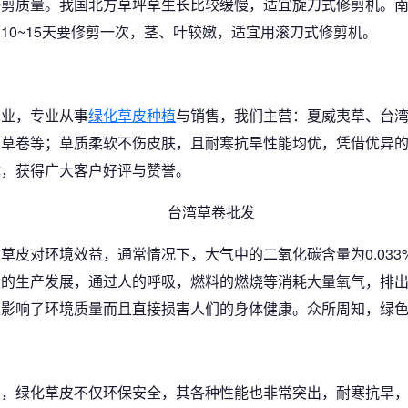
修剪质量。我国北方草坪草生长比较缓慢，适宜旋刀式修剪机。
10~15天要修剪一次，茎、叶较嫩，适宜用滚刀式修剪机。
草业，专业从事
绿化草皮种植
与销售，我们主营：夏威夷草、台
皮草卷等；草质柔软不伤皮肤，且耐寒抗旱性能均优，凭借优异
体，获得广大客户好评与赞誉。
草皮对环境效益，通常情况下，大气中的二氧化碳含量为0.033
业的生产发展，通过人的呼吸，燃料的燃烧等消耗大量氧气，排
仅影响了环境质量而且直接损害人们的身体健康。众所周知，绿
业，绿化草皮不仅环保安全，其各种性能也非常突出，耐寒抗旱