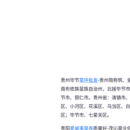
贵州毕节
草坪批发
-贵州简称筑、
南布依族苗族自治州，北接毕节
节市、铜仁市。贵州省：清镇市
区、小河区、花溪区、乌当区、
区；毕节市、七星关区。
贵阳
夏威夷草卷
质量好-茂沁草业