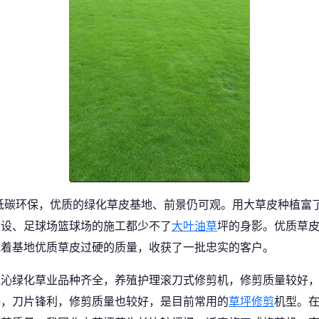
低碳环保，优质的绿化草皮基地、前景仍可观。用大草皮种植富
建设、足球场篮球场的施工都少不了
大叶油草
坪的身影。优质草
凭着基地优质草皮过硬的质量，收获了一批忠实的客户。
茂沁绿化草业品种齐全，养殖护理滚刀式修剪机，修剪质量较好
好，刀片锋利，修剪质量也较好，是目前常用的
草坪修剪
机型。