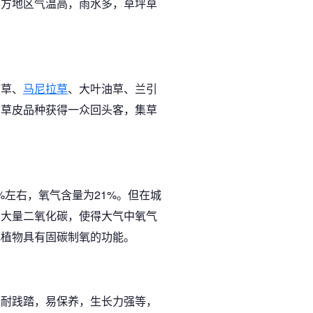
南方地区气温高，雨水多，草坪草
湾草、
马尼拉草
、大叶油草、兰引
的草皮品种获得一众回头客，集草
%左右，氧气含量为21%。但在城
出大量二氧化碳，使得大气中氧气
色植物具有固碳制氧的功能。
，耐践踏，易保养，生长力强等，