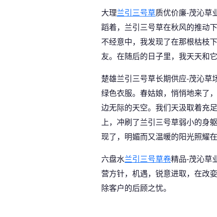
大理
兰引三号草
质优价廉-茂沁草
蹈着，兰引三号草在秋风的推动
不经意中，我发现了在那根枯枝
友。在随后的日子里，我天天和
楚雄兰引三号草长期供应-茂沁草
绿色衣服。春姑娘，悄悄地来了
边无际的天空。我们天汲取着充
上，冲刷了兰引三号草弱小的身
现了，明媚而又温暖的阳光照耀
六盘水
兰引三号草卷
精品-茂沁草
营方针，机遇，锐意进取，在改
除客户的后顾之忧。