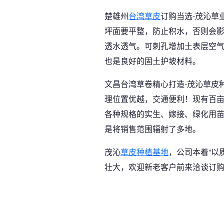
楚雄州
台湾草皮
订购当选-茂沁草
坪面要平整，防止积水，否则会
透水透气。可刺孔增加土表层空
也是良好的固土护坡材料。
文昌台湾草卷精心打造-茂沁草皮
理位置优越，交通便利！现有百
各种规格的实生、嫁接、绿化用
是将销售范围辐射了多地。
茂沁
草皮种植基地
，公司本着“以
壮大，欢迎新老客户前来洽谈订