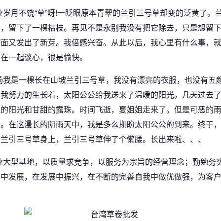
业岁月不饶“草”呀!一眨眼原本青翠的兰引三号草却变的泛黄了
下，留下了一棵枯枝。再见不是永别我没有把它除去，只是想留
下面又发出了新芽。我倍感兴奋。从此以后，我心里有什么事，
它在一起谈心，很是愉快。
场我是一棵长在山坡兰引三号草，我没有漂亮的衣服，也没有五
，我努力的生长着，太阳公公给我送来了温暖的阳光。几天过去
足的阳光和甘甜的露珠。时间飞逝，夏姐姐走来了。但是可恶的
躯。在这漫长的阴雨天中，我是多么期盼太阳公公的到来。终于
在兰引三号草身上，兰引三号草伸了个懒腰。长出来啦、、、
业大型基地，以质量求竞争，以服务为宗旨的经营理念；勤勉务
娈中发展，在发展中振兴，在不断的完善自我中做优做强，为客