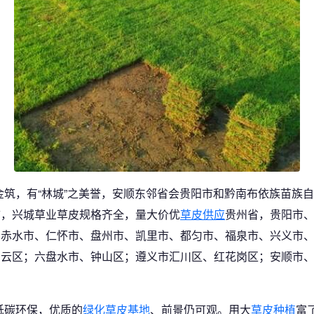
金筑，有“林城”之美誉，安顺东邻省会贵阳市和黔南布依族苗族
市，兴城草业草皮规格齐全，量大价优
草皮供应
贵州省，贵阳市
、赤水市、仁怀市、盘州市、凯里市、都匀市、福泉市、兴义市
白云区；六盘水市、钟山区；遵义市汇川区、红花岗区；安顺市
低碳环保，优质的
绿化草皮基地
、前景仍可观。用大
草皮种植
富