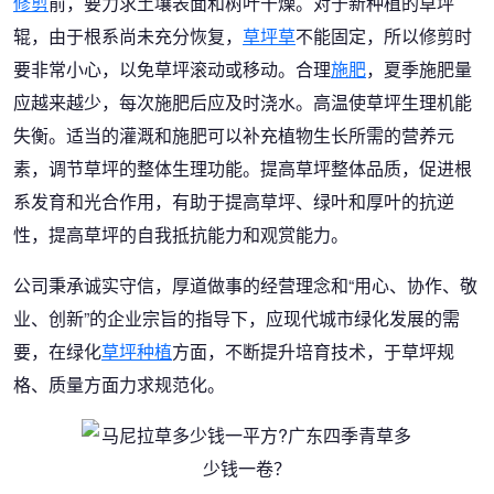
修剪
前，要力求土壤表面和树叶干燥。对于新种植的草坪
辊，由于根系尚未充分恢复，
草坪草
不能固定，所以修剪时
要非常小心，以免草坪滚动或移动。合理
施肥
，夏季施肥量
应越来越少，每次施肥后应及时浇水。高温使草坪生理机能
失衡。适当的灌溉和施肥可以补充植物生长所需的营养元
素，调节草坪的整体生理功能。提高草坪整体品质，促进根
系发育和光合作用，有助于提高草坪、绿叶和厚叶的抗逆
性，提高草坪的自我抵抗能力和观赏能力。
公司秉承诚实守信，厚道做事的经营理念和“用心、协作、敬
业、创新”的企业宗旨的指导下，应现代城市绿化发展的需
要，在绿化
草坪种植
方面，不断提升培育技术，于草坪规
格、质量方面力求规范化。