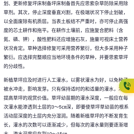
划、更新修复坪床制备坪床制备首先应思索杂草防除采用除
草剂。其次，停止深度垂直刈割，在极端状况下停止划破，
以全面废除有机质层。当表土板结不严重时，亦可停止高强
度的芯土耕作和拖平。在耕作土壤前，应施复合肥料（含
氮、磷、钾），酸性肥料还应增施石灰，施量可视床土营养
状况肯定。草种选择修复可采用营养繁衍，但大多采用种子
繁衍。应选择完整顺应当地环境条件的草种，并要思索草坪
的分歧性。
新植草坪应及时进行人工灌水，以雾状灌水为好，以免种子
被水冲走，影响发芽。只有保持适时的和适量的灌水，才能
提高草坪的观赏价值。草坪幼苗期的灌水深度，一般应在每
次灌水能渗透到土层的3～5㎝深，即要使草坪草幼苗的根系
活动层深度的土层内充分湿润。随着新植草坪的不断发育生
长，灌水的次数可以逐渐减少，但每次的灌水量则要逐渐增
大，渗水深度应在到10～15㎝。