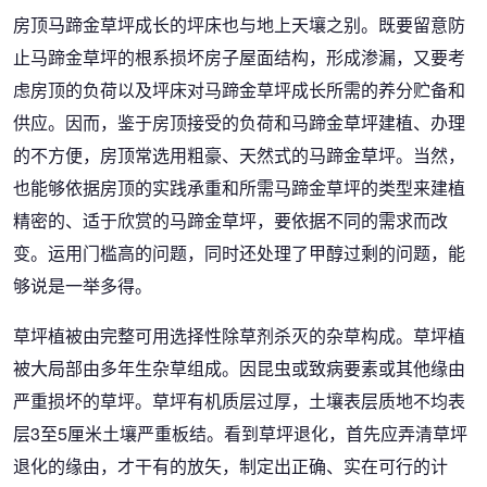
房顶马蹄金草坪成长的坪床也与地上天壤之别。既要留意防
止马蹄金草坪的根系损坏房子屋面结构，形成渗漏，又要考
虑房顶的负荷以及坪床对马蹄金草坪成长所需的养分贮备和
供应。因而，鉴于房顶接受的负荷和马蹄金草坪建植、办理
的不方便，房顶常选用粗豪、天然式的马蹄金草坪。当然，
也能够依据房顶的实践承重和所需马蹄金草坪的类型来建植
精密的、适于欣赏的马蹄金草坪，要依据不同的需求而改
变。运用门槛高的问题，同时还处理了甲醇过剩的问题，能
够说是一举多得。
草坪植被由完整可用选择性除草剂杀灭的杂草构成。草坪植
被大局部由多年生杂草组成。因昆虫或致病要素或其他缘由
严重损坏的草坪。草坪有机质层过厚，土壤表层质地不均表
层3至5厘米土壤严重板结。看到草坪退化，首先应弄清草坪
退化的缘由，才干有的放矢，制定出正确、实在可行的计