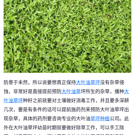
防患于未然，所以说要想真正保持
大叶油草坪
没有杂草侵
蚀，非常好是直接提前预防
大叶油草
坪所生的杂草，播种
大
叶油
草坪
种籽之前就要对土壤做好消毒工作，并且要多深耕
几次，要是有条件的话可以提前施药剂来预防大叶油草坪出
现杂草，具体的药剂要咨询专业的大叶油
草坪种植
公司。此
外在大叶油草坪幼苗时期就要做好除草工作，可以手工除