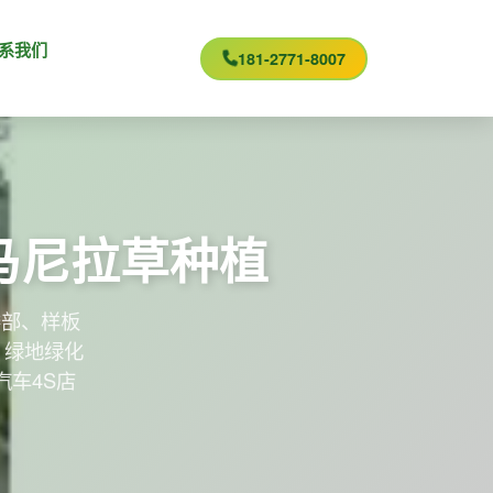
系我们
181-2771-8007
马尼拉草种植
楼部、样板
 绿地绿化
车4S店