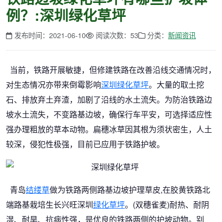
例？:深圳绿化草坪
发布时间：2021-06-10
阅读次数：53
分类：
新闻资讯
当前，铁路开展敏捷，但修建铁路在改善沿线交通情况时，
对生态情况亦带来倒霉影响
深圳绿化草坪
。大量的取土挖
石、排放弃土弃渣，加剧了沿线的水土流失。为防治铁路边
坡水土流失，不变路基边坡，确保行车平安，可选择适应性
强办理粗放的草本动物。扁穗冰草因其根为须状密生，人土
较深，侵犯性极强，目前已应用于铁路护坡。
青岛
结缕草
做为铁路两侧路基边坡护理草皮,在胶黄铁路北
端路基栽培生长兴旺深圳
绿化草坪
。(双穗雀麦)耐热、耐阴
湿、耐旱、抗病性强，是优良的铁路两侧的护坡动物。别