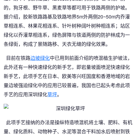
的，狗牙根、野牛草、黑麦草等都可用于铁路两侧的护坡。
据介绍，胶新铁路路基及铁路地界5m外两侧20~50m内乔灌
草相连系、林果花相连系、针叶树种阔叶树种相连系；站区
绿化以乔灌草相连系，绿色屏障与铁道两侧的防护林成为一
条绿街，构成了景随路移、天衣无缝的绿化效果。
目前在铁路
边坡绿化
中已用到前面介绍的喷混植生护坡法，
此外还有一种快速绿化的新手艺，即岩量坡面喷泥快速绿化
新手艺，此项手艺在日本、欧美等兴旺国度和香港地域的岩
量边坡强迫绿化中的应用已较普遍，我国也已起头考虑此项
手艺的应用深圳绿化
草坪
。
此项手艺接纳的办法是操纵特造喷混机将土壤、肥料、有机
量、绿化质料、动物种子、水泥等混合干料加水后喷射到铁