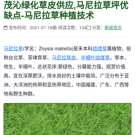
茂沁绿化草皮供应,马尼拉草坪优
缺点-马尼拉草种植技术
发布时间：2021-07-16
阅读次数：134
分类：
新闻资讯
马尼拉草
(学名：Zoysia matrella)是禾本科
结缕草
属植物，俗
称台北草、菲律宾草、
马尼拉草皮
、
半细叶结缕草
。草本，
地生，半细叶，总状花序;翠绿色，分蘖能力强，观赏价值
高，宜在深厚肥沃、排水良好的土壤中栽培。广泛分布于亚
洲、大洋洲的热带和亚热带地区，中国福建、广东、广西等
地有野生种群。