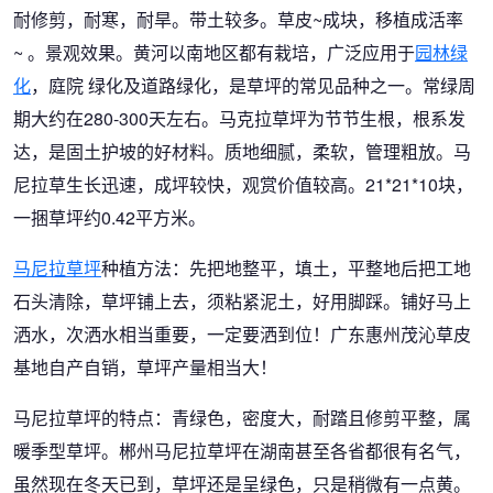
耐修剪，耐寒，耐旱。带土较多。草皮~成块，移植成活率
~ 。景观效果。黄河以南地区都有栽培，广泛应用于
园林绿
化
，庭院 绿化及道路绿化，是草坪的常见品种之一。常绿周
期大约在280-300天左右。马克拉草坪为节节生根，根系发
达，是固土护坡的好材料。质地细腻，柔软，管理粗放。马
尼拉草生长迅速，成坪较快，观赏价值较高。21*21*10块，
一捆草坪约0.42平方米。
马尼拉草坪
种植方法：先把地整平，填土，平整地后把工地
石头清除，草坪铺上去，须粘紧泥土，好用脚踩。铺好马上
洒水，次洒水相当重要，一定要洒到位！广东惠州茂沁草皮
基地自产自销，草坪产量相当大！
马尼拉草坪的特点：青绿色，密度大，耐踏且修剪平整，属
暖季型草坪。郴州马尼拉草坪在湖南甚至各省都很有名气，
虽然现在冬天已到，草坪还是呈绿色，只是稍微有一点黄。