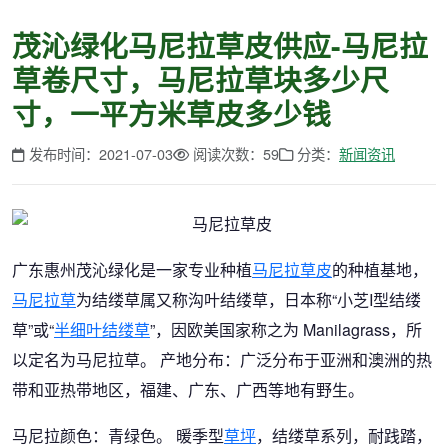
茂沁绿化马尼拉草皮供应-马尼拉
草卷尺寸，马尼拉草块多少尺
寸，一平方米草皮多少钱
发布时间：2021-07-03
阅读次数：59
分类：
新闻资讯
广东惠州茂沁绿化是一家专业种植
马尼拉草皮
的种植基地，
马尼拉草
为结缕草属又称沟叶结缕草，日本称“小芝I型结缕
草”或“
半细叶结缕草
”，因欧美国家称之为 Manilagrass，所
以定名为马尼拉草。 产地分布：广泛分布于亚洲和澳洲的热
带和亚热带地区，福建、广东、广西等地有野生。
马尼拉颜色：青绿色。 暖季型
草坪
，结缕草系列，耐践踏，